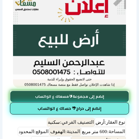
إنضم إلى مجموعة🔰مسعاك ع الواتساب
إنضم إلى حراج🌴 حساك ع الواتساب
نوع العقار:
أرض
التصنيف الفرعي:
سكنية
المساحة:
600 متر مربع
المدينة:
الهفوف
الموقع:
المحدود