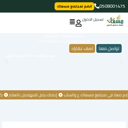
خطي
0508001475
انضم لمجتمع مسعاك
لى
لمحتوى
تسجيل الدخول
منصة مسعاك الإعلانية
للافراد والمؤسسات والشركات
تواصل معنا
اضف عقارك
مؤسس المنصة: عبدالرحمن السليم
عنا في مجتمع مسعاك ع واتساب
إعلانك يصل للمهتمين بالعقار
كن أول