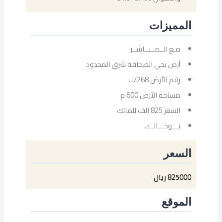
المميزات
مـع الــمــبــاشــر
أرض بحي الصحافة شرق المحدود
رقم الأرض 268/ب
مساحة الأرض 600 م
السعر 825 الف للمالك
بـــوخـــالــد.
السعر
825000 ريال
الموقع