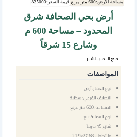
مساحة الأرض:
600 متر مربع
قيمة السعر:
825000
أرض بحي الصحافة شرق
المحدود – مساحة 600 م
وشارع 15 شرقاً
مـع الــمــبــاشــر
المواصفات
نوع العقار: أرض
التصنيف الفرعي: سكنية
المساحة: 600 متر مربع
نوع العملية: بيع
شارع 15 شرقاً
والأطوال 27.68×21.9