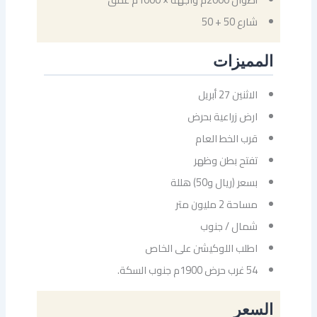
شارع 50 + 50
المميزات
الاثنين 27 أبريل
ارض زراعية بحرض
قرب الخط العام
تفتح بطن وظهر
بسعر (ريال و50) هللة
مساحة 2 مليون متر
شمال / جنوب
اطلب اللوكيشن على الخاص
54 غرب حرض 1900م جنوب السكة.
السعر