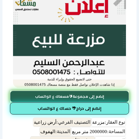
إنضم إلى مجموعة🔰مسعاك ع الواتساب
إنضم إلى حراج🌴 حساك ع الواتساب
نوع العقار:
مزرعة
التصنيف الفرعي:
أرض زراعية
المساحة:
2000000 متر مربع
المدينة:
الهفوف