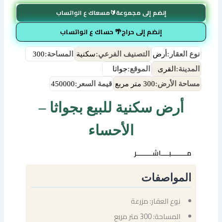
إنضم إلى مجموعة🔰مسعاك ع الواتساب
إنضم إلى حراج🌴 حساك ع الواتساب
نوع العقار:
أرض
التصنيف الفرعي:
سكنية
المساحة:
300
المدينة:
القرى
الموقع:
جواثا
مساحة الأرض:
300 متر مربع
قيمة السعر:
450000
أرض سكنية للبيع بجواثا –
الأحساء
مــــــــبــــاشــــــــر
المواصفات
نوع العقار: مزرعة
المساحة: 300 متر مربع