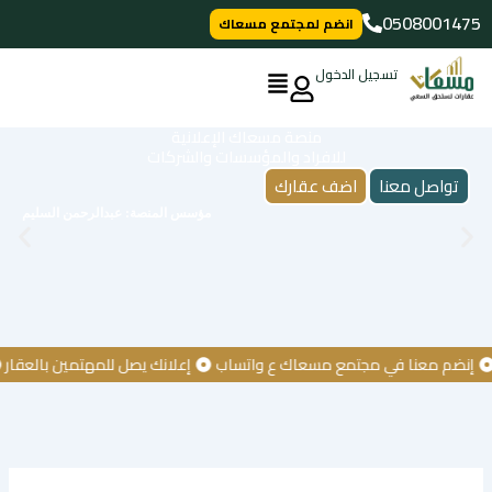
خطي
0508001475
انضم لمجتمع مسعاك
لى
لمحتوى
تسجيل الدخول
منصة مسعاك الإعلانية
للافراد والمؤسسات والشركات
تواصل معنا
اضف عقارك
مؤسس المنصة: عبدالرحمن السليم
م معنا في مجتمع مسعاك ع واتساب
إعلانك يصل للمهتمين بالعقار
كن 