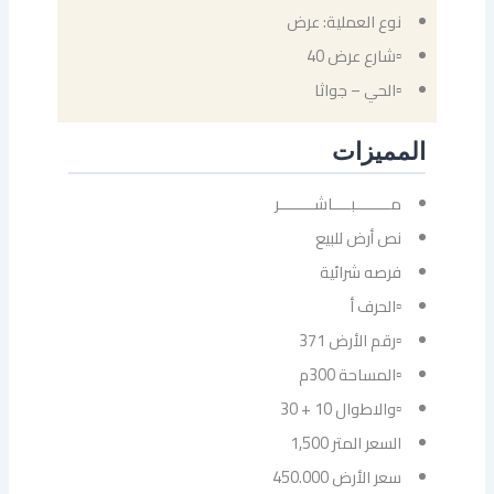
نوع العملية: عرض
▫شارع عرض 40
▫الحي – جواثا
المميزات
مــــــــبــــاشــــــــر
نص أرض للبيع
فرصه شرائية
▫الحرف أ
▫رقم الأرض 371
▫المساحة 300م
▫والاطوال 10 + 30
السعر المتر 1,500
‏سعر الأرض 450.000