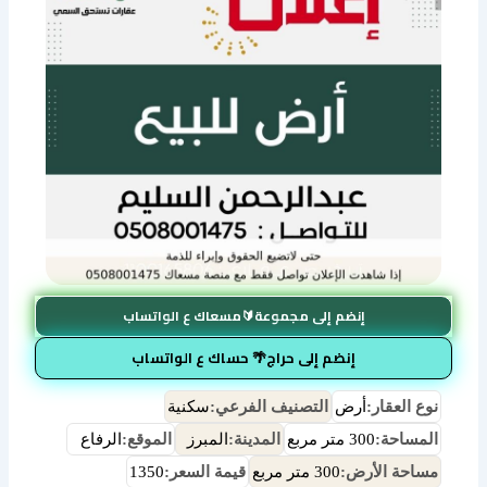
إنضم إلى مجموعة🔰مسعاك ع الواتساب
إنضم إلى حراج🌴 حساك ع الواتساب
نوع العقار:
أرض
التصنيف الفرعي:
سكنية
المساحة:
300 متر مربع
المدينة:
المبرز
الموقع:
الرفاع
مساحة الأرض:
300 متر مربع
قيمة السعر:
1350