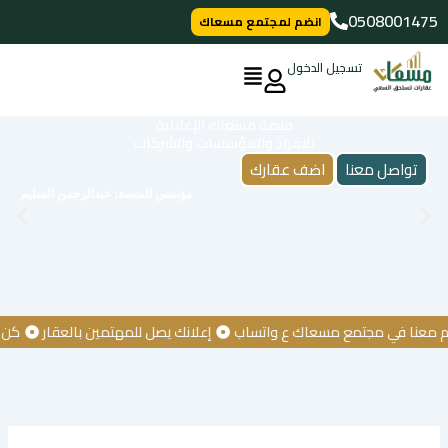
خطي
0508001475
انضم لمجتمع مسعاك
لى
لمحتوى
تسجيل الدخول
منصة مسعاك الإعلانية
للافراد والمؤسسات والشركات
تواصل معنا
اضف عقارك
مؤسس المنصة: عبدالرحمن السليم
ا في مجتمع مسعاك ع واتساب
إعلانك يصل للمهتمين بالعقار
كن أول م