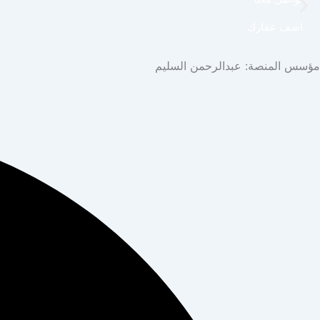
اضف عقارك
مؤسس المنصة: عبدالرحمن السليم