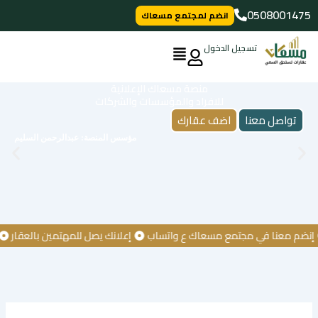
خطي
0508001475
انضم لمجتمع مسعاك
لى
لمحتوى
تسجيل الدخول
منصة مسعاك الإعلانية
للافراد والمؤسسات والشركات
تواصل معنا
اضف عقارك
مؤسس المنصة: عبدالرحمن السليم
 معنا في مجتمع مسعاك ع واتساب
إعلانك يصل للمهتمين بالعقار
كن أ