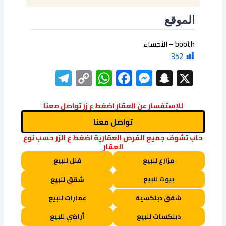
الموقع
booth – الأحساء
352
elegram
WhatsApp
Copy
Facebook
Messenger
Snapchat
X
Link
للإستفسار عن العقار اضغط ع زر تواصل معنا
تواصل معنا
حاب تشوف جميع الفرص العقارية اضغط ع الزر حسب نوع
العقار
مزارع للبيع
فلل للبيع
بيوت للبيع
شقق للبيع
شقق دبلكسية
عمارات للبيع
دبلكسات للبيع
أراضي للبيع