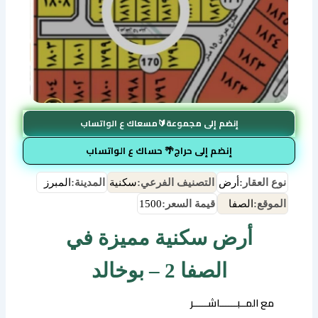
إنضم إلى مجموعة🔰مسعاك ع الواتساب
إنضم إلى حراج🌴 حساك ع الواتساب
نوع العقار:
أرض
التصنيف الفرعي:
سكنية
المدينة:
المبرز
الموقع:
الصفا
قيمة السعر:
1500
أرض سكنية مميزة في
الصفا 2 – بوخالد
مع المــبــــــاشـــــر