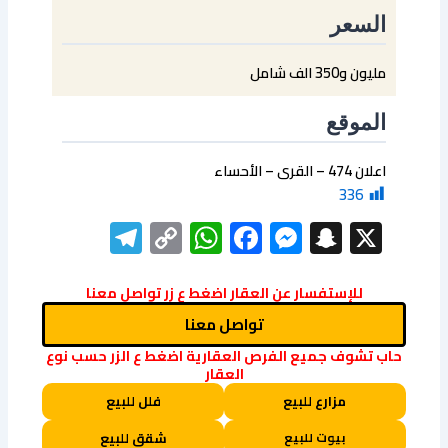
السعر
مليون و350 الف شامل
الموقع
اعلان 474 – القرى – الأحساء
336
elegram
WhatsApp
Copy
Facebook
Messenger
Snapchat
X
Link
للإستفسار عن العقار اضغط ع زر تواصل معنا
تواصل معنا
حاب تشوف جميع الفرص العقارية اضغط ع الزر حسب نوع
العقار
مزارع للبيع
فلل للبيع
بيوت للبيع
شقق للبيع