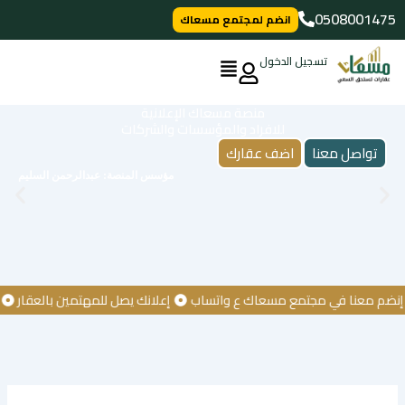
خطي
0508001475
انضم لمجتمع مسعاك
لى
لمحتوى
تسجيل الدخول
منصة مسعاك الإعلانية
للافراد والمؤسسات والشركات
تواصل معنا
اضف عقارك
مؤسس المنصة: عبدالرحمن السليم
 معنا في مجتمع مسعاك ع واتساب
إعلانك يصل للمهتمين بالعقار
كن أ