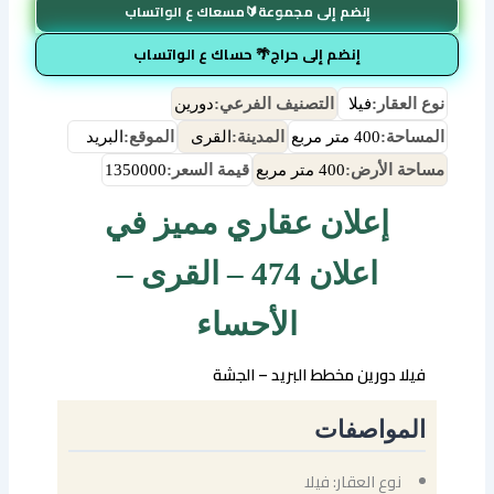
إنضم إلى مجموعة🔰مسعاك ع الواتساب
إنضم إلى حراج🌴 حساك ع الواتساب
نوع العقار:
فيلا
التصنيف الفرعي:
دورين
المساحة:
400 متر مربع
المدينة:
القرى
الموقع:
البريد
مساحة الأرض:
400 متر مربع
قيمة السعر:
1350000
إعلان عقاري مميز في
اعلان 474 – القرى –
الأحساء
فيلا دورين مخطط البريد – الجشة
المواصفات
نوع العقار: فيلا