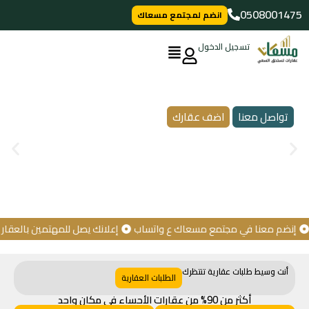
خطي
0508001475
انضم لمجتمع مسعاك
لى
لمحتوى
تسجيل الدخول
منصة مسعاك الإعلانية
للافراد والمؤسسات والشركات
تواصل معنا
اضف عقارك
مؤسس المنصة: عبدالرحمن السليم
ضم معنا في مجتمع مسعاك ع واتساب
إعلانك يصل للمهتمين بالعقار
كن
أنت وسيط طلبات عقارية تنتظرك
الطلبات العقارية
أكثر من 90% من عقارات الأحساء في مكان واحد