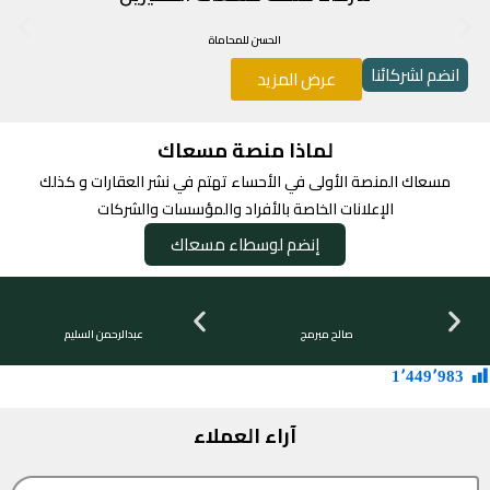
الحسن للمحاماة
انضم لشركائنا
عرض المزيد
لماذا منصة مسعاك
مسعاك المنصة الأولى في الأحساء تهتم في نشر العقارات و كذلك
الإعلانات الخاصة بالأفراد والمؤسسات والشركات
إنضم لوسطاء مسعاك
صالح مبرمج
خالد منسق المنصة
عبدالرحمن السليم
1٬449٬983
آراء العملاء