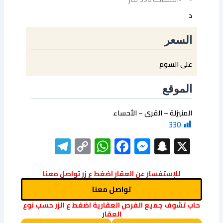
د
السعر
على السوم
الموقع
المنيزلة – القرى – الأحساء
330
elegram
WhatsApp
Copy
Facebook
Messenger
Snapchat
X
Link
للإستفسار عن العقار اضغط ع زر تواصل معنا
تواصل معنا
حاب تشوف جميع الفرص العقارية اضغط ع الزر حسب نوع
العقار