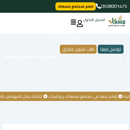
خطي
0508001475
انضم لمجتمع مسعاك
لى
لمحتوى
تسجيل الدخول
تسويق ذهبي وتصوير
احترافي
تواصل معنا
طلب تصوير عقاري
مؤسس المنصة: عبدالرحمن السليم
إنضم معنا في مجتمع مسعاك ع واتساب
إعلانك يصل للمهتمين بالعقار