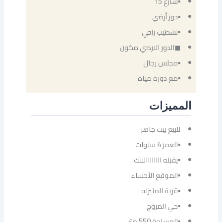
▪شارع 15
▪دور أرضي
▪تشطيب راقي
◼الدور الارضي مكون
▪مجلس رجال
▪مع دورة مياه
المميزات
للبيع بيت جاهز
▪العمر 4 سنوات
▪يقبله اااااااالبنك
▪الموقع الأحساء
▪قرية المنيزله
▪حي المروج
▪المساحة 550 متر