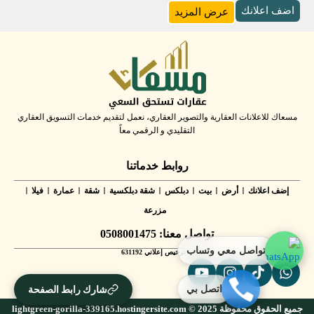
اضف اعلانك
عرض المزيد
مسعاك للاعلانات العقارية والتصوير العقاري، نعمل لتقديم خدمات التسويق العقاري
التقليدي و الرقمي معاً
روابط خدماتنا
إضف اعلانك
أرض
بيت
دبلكس
شقة دبلكسية
شقة
عمارة
فيلا
مزرعة
تواصل معنا: 0508001475
تواصل معي وتساب
✅ ترخيص إعلاني 631192
شارك رابط الصفحة
اتصل بي
جميع الحقوق محفوظة lightgreen-gorilla-339165.hostingersite.com © 2025