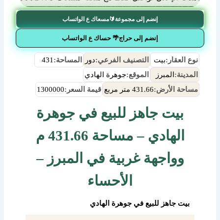
إنضم إلى مجموعة🔰مسعاك ع الواتساب
إنضم إلى حراج🌴 حساك ع الواتساب
نوع العقار:
بيت
التصنيف الفرعي:
دور
المساحة:
431
المدينة:
المبرز
الموقع:
جوهرة الهادي
مساحة الأرض:
431.66 متر مربع
قيمة السعر:
1300000
بيت جاهز للبيع في جوهرة
الهادي – مساحة 431.66 م
وواجهة غربية في المبرز –
الأحساء
بيت جاهز للبيع في جوهرة الهادي