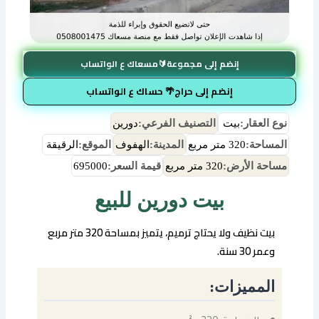
إنضم إلى مجموعة🔰مسعاك ع الواتساب
إنضم إلى حراج🌴 حساك ع الواتساب
نوع العقار:
بيت
التصنيف الفرعي:
دورين
المساحة:
320 متر مربع
المدينة:
الهفوف
الموقع:
الرقيقة
مساحة الأرض:
320 متر مربع
قيمة السعر:
695000
بيت دورين للبيع
بيت نظيف ولا يحتاج ترميم، يتميز بمساحة 320 متر مربع
وعمر 30 سنة.
المميزات: