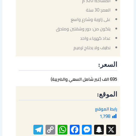
المساحة: 320 م²
العمر: 30 سنة
على زاوية وشارع واسع
يتكون من: دور وشقتين وملحق
عداد كهرباء واحد
نظيف ولا يحتاج ترميم
السعر:
695 الف (غير شامل السعي والضريبة)
الموقع:
رابط الموقع
1٬798
elegram
WhatsApp
Copy
Facebook
Messenger
Snapchat
X