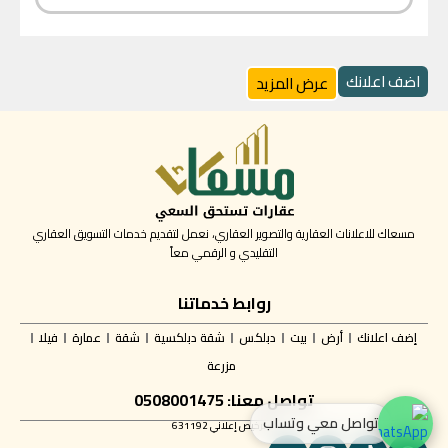
اضف اعلانك
عرض المزيد
مسعاك للاعلانات العقارية والتصوير العقاري، نعمل لتقديم خدمات التسويق العقاري
التقليدي و الرقمي معاً
روابط خدماتنا
إضف اعلانك
أرض
بيت
دبلكس
شقة دبلكسية
شقة
عمارة
فيلا
مزرعة
تواصل معنا: 0508001475
تواصل معي وتساب
✅ ترخيص إعلاني 631192