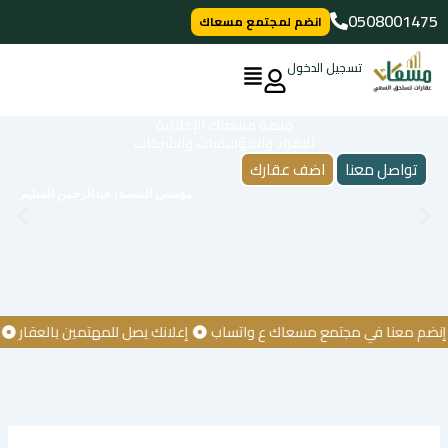
خطي
0508001475
انضم لمجتمع مسعاك
لى
لمحتوى
تسجيل الدخول
منصة مسعاك الإعلانية
للافراد والمؤسسات والشركات
تواصل معنا
اضف عقارك
مؤسس المنصة: عبدالرحمن السليم
معنا في مجتمع مسعاك ع واتساب
إعلانك يصل للمهتمين بالعقار
كن أو