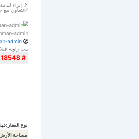
🚩 إبراء للذم
✅نتعاون مع ج
ahman-admin
an-admin
بيت زاوية فيل
# 18548
نوع العقار:
فيلا
مساحة الأرض