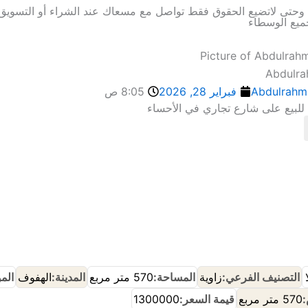
ة وحتى لاتضيع الحقوق فقط تواصل مع مسعاك عند الشراء أو التسويق 
ميع الوسطاء
Abdulr
Abdulrahm
فبراير 28, 2026
8:05 ص
ا للبيع على شارع تجاري في الأحساء
إنضم إلى مجموعة🔰مسعاك ع الواتساب
إنضم إلى حراج🌴 حساك ع الواتساب
التصنيف الفرعي:
زاوية
المساحة:
570 متر مربع
المدينة:
الهفوف
الم
:
570 متر مربع
قيمة السعر:
1300000