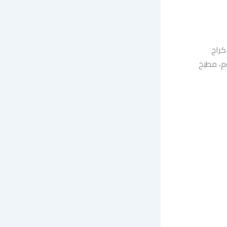
تر. تحتوي على كراج
م، مطبخ