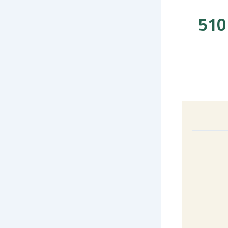
بيت زاوية للبيع بخمس شقق بمساحة 510