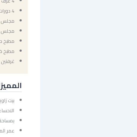
4 غرف نوم
4 دورات مياه
مجلس رج
مجلس نس
مطبخ د
مطبخ خ
غرفتين 
المميز
بيت زاو
الاحساء
بمساحة 510 م
عمر المنزل 7