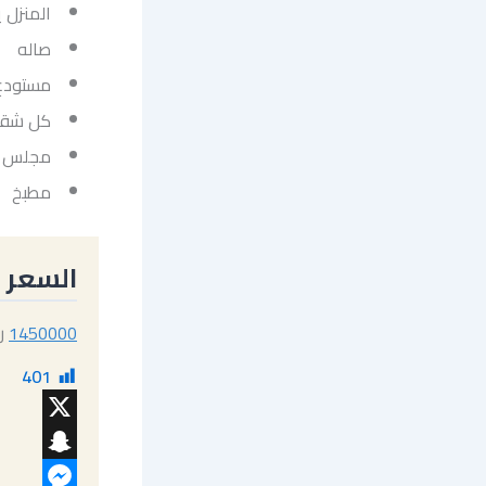
المنزل 
صاله
مستودع
كل شقة
مجلس
مطبخ
السعر
1450000
ري
401
X
Snapchat