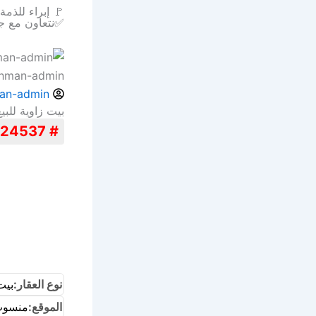
🚩 إبراء للذم
✅نتعاون مع ج
ahman-admin
an-admin
بيت زاوية للبيع بخم
# 24537
نوع العقار:
بيت
الموقع:
منسوب 