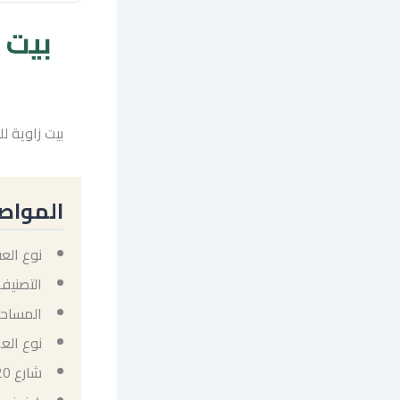
بيت زاوية 
المواص
نوع العق
التصنيف
المساحة: 510 متر
نوع الع
شارع 20+12