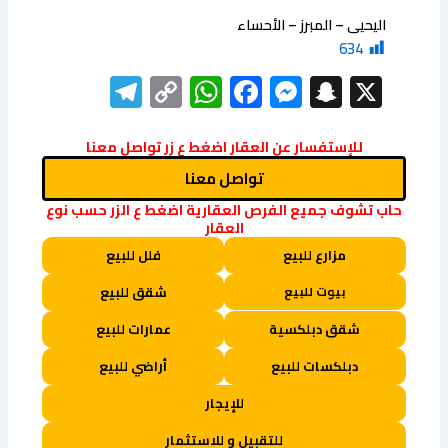
اليحيى – المبرز – الأحساء
634
elegram
WhatsApp
Copy
Facebook
Messenger
Snapchat
X
Link
للإستفسار عن العقار اضغط ع زر تواصل معنا
تواصل معنا
حاب تشوف جميع الفرص العقارية اضغط ع الزر حسب نوع
العقار
مزارع للبيع
فلل للبيع
بيوت للبيع
شقق للبيع
شقق دبلكسية
عمارات للبيع
دبلكسات للبيع
أراضي للبيع
للإيجار
للتقبيل و للاستثمار