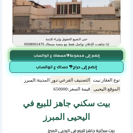
إنضم إلى مجموعة🔰مسعاك ع الواتساب
إنضم إلى حراج🌴 حساك ع الواتساب
نوع العقار:
بيت
التصنيف الفرعي:
دور
المدينة:
المبرز
الموقع:
اليحيى
قيمة السعر:
650000
بيت سكني جاهز للبيع في
اليحيى المبرز
بيت سكنية جاهز للبيع في اليحيى المبرز