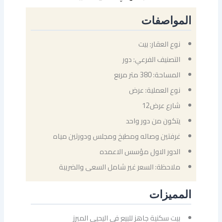
المواصفات
نوع العقار: بيت
التصنيف الفرعي: دور
المساحة: 380 متر مربع
نوع العملية: عرض
شارع عرض12
يتكون من دور واحد
غرفتين وصاله ومطبخ ومجلس ودورتين مياه
الدور الاول مؤسس الاعمده
ملاحظة: السعر غير شامل السعى والضريبة
المميزات
بيت سكنية جاهز للبيع في اليحيى المبرز