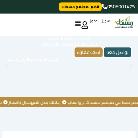
خطي
0508001475
انضم لمجتمع مسعاك
لى
لمحتوى
تسجيل الدخول
منصة مسعاك الإعلانية
للافراد والمؤسسات والشركات
تواصل معنا
اضف عقارك
مؤسس المنصة: عبدالرحمن السليم
عنا في مجتمع مسعاك ع واتساب
إعلانك يصل للمهتمين بالعقار
كن أول