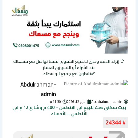
🚩 إبراء للذمة وحتى لاتضيع الحقوق فقط تواصل مع مسعاك
عند الشراء أو التسويق للعقار
✅نتعاون مع جميع الوسطاء
Abdulrahman-
admin
Abdulrahman-admin
مايو 12, 2026
11:30 م
بيت سكني صك للبيع في الاندلس – 400 م وشارع 12 م في
الأندلس – الأحساء
# 24344