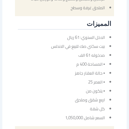
الملحق غرفة وسطح
المميزات
الدخل السنوي: 61 ريال
بيت سكني صك للبيع في الاندلس
مدخوله 61 الف
▪ المساحة 400 م
▪ حالة العقار جاهز
▪ العمر 25
▪ يتكون من
اربع شقق وملحق
كل شقة
السعر شامل 1,050,000