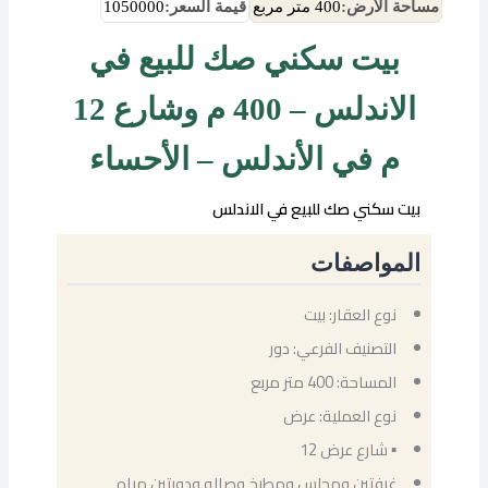
مساحة الأرض:
400 متر مربع
قيمة السعر:
1050000
بيت سكني صك للبيع في
الاندلس – 400 م وشارع 12
م في الأندلس – الأحساء
بيت سكني صك للبيع في الاندلس
المواصفات
نوع العقار: بيت
التصنيف الفرعي: دور
المساحة: 400 متر مربع
نوع العملية: عرض
▪ شارع عرض 12
غرفتين ومجلس ومطبخ وصاله ودورتين مياه