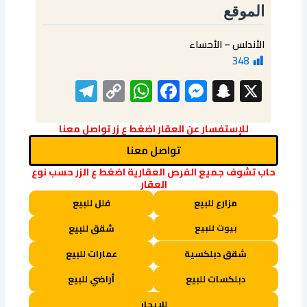
الموقع
الأندلس – الأحساء
348
elegram
WhatsApp
Copy
Facebook
Messenger
Snapchat
X
Link
للإستفسار عن العقار اضغط ع زر تواصل معنا
تواصل معنا
حاب تشوف جميع الفرص العقارية اضغط ع الزر حسب نوع
العقار
مزارع للبيع
فلل للبيع
بيوت للبيع
شقق للبيع
شقق دبلكسية
عمارات للبيع
دبلكسات للبيع
أراضي للبيع
للإيجار