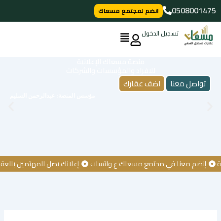
خطي
0508001475
انضم لمجتمع مسعاك
لى
لمحتوى
تسجيل الدخول
منصة مسعاك الإعلانية
للافراد والمؤسسات والشركات
تواصل معنا
اضف عقارك
مؤسس المنصة: عبدالرحمن السليم
نضم معنا في مجتمع مسعاك ع واتساب
إعلانك يصل للمهتمين بالعقار