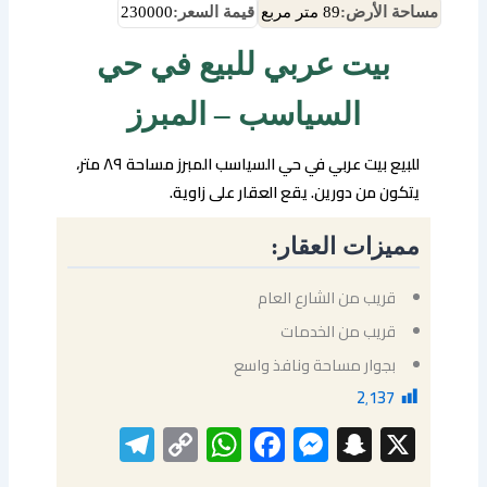
مساحة الأرض:
89 متر مربع
قيمة السعر:
230000
بيت عربي للبيع في حي
السياسب – المبرز
للبيع بيت عربي في حي السياسب المبرز مساحة ٨٩ متر،
يتكون من دورين. يقع العقار على زاوية.
مميزات العقار:
قريب من الشارع العام
قريب من الخدمات
بجوار مساحة ونافذ واسع
2٬137
elegram
WhatsApp
Copy
Facebook
Messenger
Snapchat
X
Link