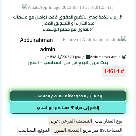
🚩 إبراء للذمة وحتى لاتضيع الحقوق فقط تواصل مع مسعاك
عند الشراء أو التسويق للعقار
✅نتعاون مع جميع الوسطاء
Abdulrahman-
admin
Abdulrahman-admin
ديسمبر 11, 2025
8:45 ص
بيت عربي للبيع في حي السياسب – المبرز
# 14614
إنضم إلى مجموعة🔰مسعاك ع الواتساب
إنضم إلى حراج🌴 حساك ع الواتساب
نوع العقار:
بيت
التصنيف الفرعي:
عربي
المساحة:
89 متر مربع
المدينة:
المبرز
الموقع:
السياسب