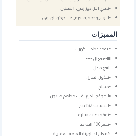
▪يعني الان دورارضي +شقتين
▪البيت يوجد فيه سرميك – ديكور تهاوي
المميزات
▪ يوجد عدادين كهرب
◼▪▪مع ال ▪▪▪▪
للبيع منزل
▪يتكون المنزل
▪مسلح
▪الموقع الحزم بقرب مطعم صيدون
▪المساحه 182متر
▪توقف عليه سياره
▪سعر 490 الف حد
كمعلن لد الهيئة العامة العقارية