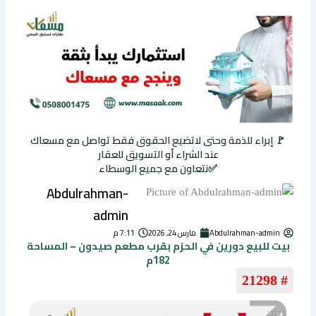
🚩 إبراء للذمة وحتى لاتضيع الحقوق فقط تواصل مع مسعاك
عند الشراء أو التسويق للعقار
✅نتعاون مع جميع الوسطاء
Abdulrahman-
admin
Abdulrahman-admin
مارس 24, 2026
7:11 م
بيت للبيع دورين في الحزم بقرب مطعم صيدون – المساحة
182م
# 21298