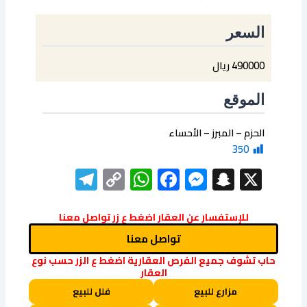
السعر
490000 ريال
الموقع
الحزم – المبرز – الأحساء
350
elegram
WhatsApp
Copy
Facebook
Messenger
Snapchat
X
Link
للإستفسار عن العقار اضغط ع زر تواصل معنا
تواصل معنا
حاب تشوف جميع الفرص العقارية اضغط ع الزر حسب نوع
العقار
مزارع للبيع
فلل للبيع