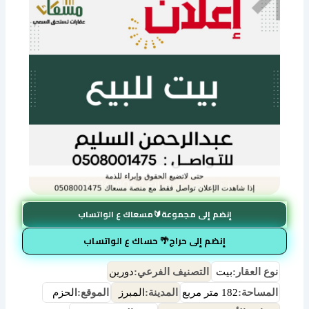
إنضم إلى مجموعة🔰مسعاك ع الواتساب
إنضم إلى حراج🌴 حساك ع الواتساب
نوع العقار:
بيت
التصنيف الفرعي:
دورين
المساحة:
182 متر مربع
المدينة:
المبرز
الموقع:
الحزم