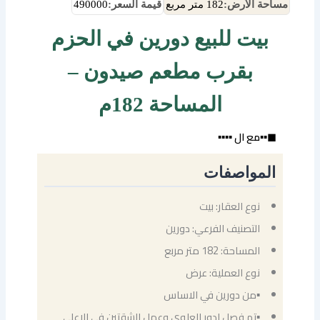
مساحة الأرض:
182 متر مربع
قيمة السعر:
490000
بيت للبيع دورين في الحزم
بقرب مطعم صيدون –
المساحة 182م
◼▪▪مع ال ▪▪▪▪
المواصفات
نوع العقار: بيت
التصنيف الفرعي: دورين
المساحة: 182 متر مربع
نوع العملية: عرض
▪من دورين في الاساس
▪تم فصل ادور العلوي وعمل الشقتين في الاعلى