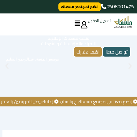
خطي
0508001475
انضم لمجتمع مسعاك
لى
لمحتوى
تسجيل الدخول
منصة مسعاك الإعلانية
للافراد والمؤسسات والشركات
تواصل معنا
اضف عقارك
مؤسس المنصة: عبدالرحمن السليم
ضم معنا في مجتمع مسعاك ع واتساب
إعلانك يصل للمهتمين بالعقار
كن