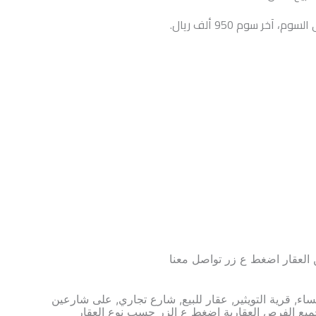
سوم، آخر سوم 950 ألف ريال.
العقار اضغط ع زر تواصل معنا
تواصل معنا
حساء, قرية التويثير, عقار للبيع, شارع تجاري, على شارعين
ع الفرص العقارية اضغط ع الزر حسب نوع العقار