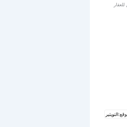
للعقار
وقع:
التويثير