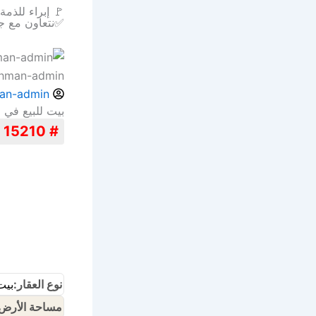
🚩 إبراء للذم
✅نتعاون مع ج
ahman-admin
an-admin
بيت للبيع في 
# 15210
نوع العقار:
بيت
مساحة الأرض