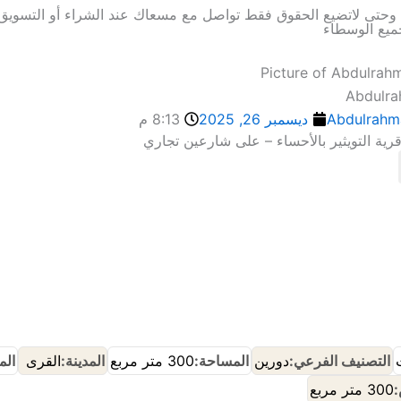
ة وحتى لاتضيع الحقوق فقط تواصل مع مسعاك عند الشراء أو التسويق 
ميع الوسطاء
Abdulr
Abdulrahm
ديسمبر 26, 2025
8:13 م
قرية التويثير بالأحساء – على شارعين تجاري
إنضم إلى مجموعة🔰مسعاك ع الواتساب
إنضم إلى حراج🌴 حساك ع الواتساب
التصنيف الفرعي:
دورين
المساحة:
300 متر مربع
المدينة:
القرى
الم
:
300 متر مربع