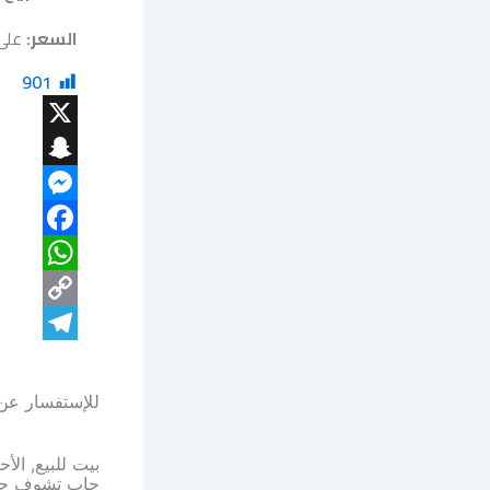
السعر:
على ال
901
X
Snapchat
Messenger
Facebook
WhatsApp
Copy
Telegram
Link
للإستفسار عن 
بيت للبيع, الأ
حاب تشوف جمي