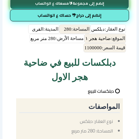
إنضم إلى مجموعة🔰مسعاك ع الواتساب
إنضم إلى حراج🌴 حساك ع الواتساب
نوع العقار:
دبلكس
المساحة:
280
المدينة:
القرى
الموقع:
ضاحية هجر ١
مساحة الأرض:
280 متر مربع
قيمة السعر:
1100000
دبلكسات للبيع في ضاحية
هجر الاول
⭕ دبلكسات للبيع
المواصفات
نوع العقار: دبلكس
المساحة: 280 متر مربع