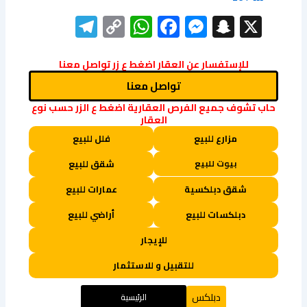
elegram
WhatsApp
Copy
Facebook
Messenger
Snapchat
X
Link
للإستفسار عن العقار اضغط ع زر تواصل معنا
تواصل معنا
حاب تشوف جميع الفرص العقارية اضغط ع الزر حسب نوع
العقار
مزارع للبيع
فلل للبيع
بيوت للبيع
شقق للبيع
شقق دبلكسية
عمارات للبيع
دبلكسات للبيع
أراضي للبيع
للإيجار
للتقبيل و للاستثمار
دبلكس
الرئيسية