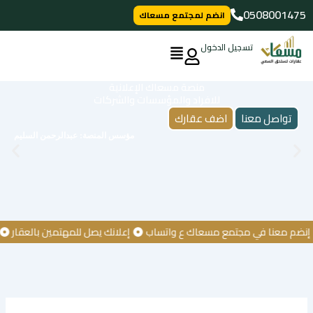
خطي
0508001475
انضم لمجتمع مسعاك
لى
لمحتوى
تسجيل الدخول
منصة مسعاك الإعلانية
للافراد والمؤسسات والشركات
تواصل معنا
اضف عقارك
مؤسس المنصة: عبدالرحمن السليم
 معنا في مجتمع مسعاك ع واتساب
إعلانك يصل للمهتمين بالعقار
كن أ