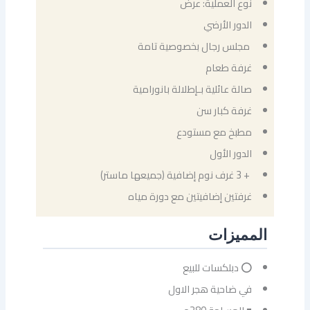
نوع العملية: عرض
الدور الأرضي
⁠ مجلس رجال بخصوصية تامة
⁠غرفة طعام
⁠صالة عائلية بـإطلالة بانورامية
⁠غرفة كبار سن
⁠مطبخ مع مستودع
الدور الأول
⁠ + 3 غرف نوم إضافية (جميعها ماستر)
⁠غرفتين إضافيتين مع دورة مياه
المميزات
⭕ دبلكسات للبيع
في ضاحية هجر الاول