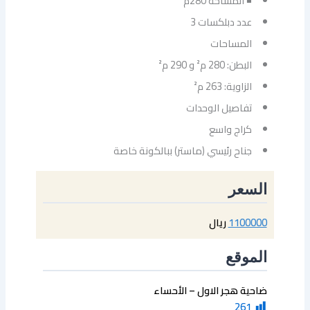
◾ المساحة 280م
عدد دبلكسات 3
المساحات
البطن: 280 م² و 290 م²
الزاوية: 263 م²
تفاصيل الوحدات
⁠كراج واسع
⁠جناح رئيسي (ماستر) ببالكونة خاصة
السعر
1100000
ريال
الموقع
ضاحية هجر الاول – الأحساء
261