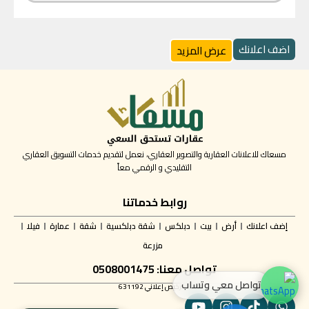
اضف اعلانك
عرض المزيد
مسعاك للاعلانات العقارية والتصوير العقاري، نعمل لتقديم خدمات التسويق العقاري
التقليدي و الرقمي معاً
روابط خدماتنا
إضف اعلانك
أرض
بيت
دبلكس
شقة دبلكسية
شقة
عمارة
فيلا
مزرعة
تواصل معنا: 0508001475
تواصل معي وتساب
✅ ترخيص إعلاني 631192