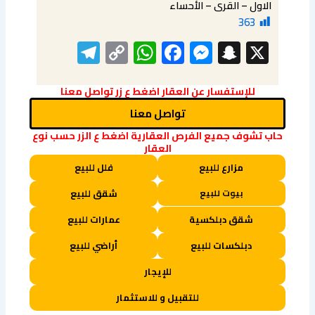
الاول – القرى – الأحساء
363
elegram
WhatsApp
Copy
Facebook
Messenger
Snapchat
X
Link
للإستفسار عن العقار اضغط ع زر تواصل معنا
تواصل معنا
حاب تشوف جميع الفرص العقارية اضغط ع الزر حسب نوع
العقار
مزارع للبيع
فلل للبيع
بيوت للبيع
شقق للبيع
شقق دبلكسية
عمارات للبيع
دبلكسات للبيع
أراضي للبيع
للإيجار
للتقبيل و للاستثمار