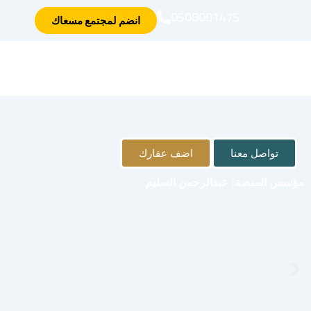
خطي
0508001475
انضم لمجتمع مسعاك
لى
لمحتوى
تواصل معنا
اضف عقارك
مؤسس المنصة: عبدالرحمن السليم