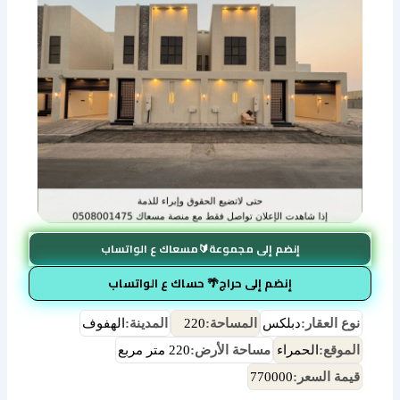
إنضم إلى مجموعة🔰مسعاك ع الواتساب
إنضم إلى حراج🌴 حساك ع الواتساب
نوع العقار:
دبلكس
المساحة:
220
المدينة:
الهفوف
الموقع:
الحمراء
مساحة الأرض:
220 متر مربع
قيمة السعر:
770000