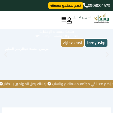
خطي
0508001475
انضم لمجتمع مسعاك
لى
لمحتوى
تسجيل الدخول
منصة مسعاك الإعلانية
للافراد والمؤسسات والشركات
تواصل معنا
اضف عقارك
مؤسس المنصة: عبدالرحمن السليم
 معنا في مجتمع مسعاك ع واتساب
إعلانك يصل للمهتمين بالعقار
كن أ