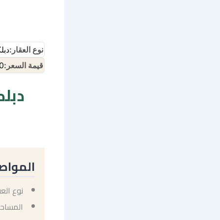
نوع العقار:
دبل
قيمة السعر:
0
دبلك
المواص
نوع الع
المساحة: 247 متر