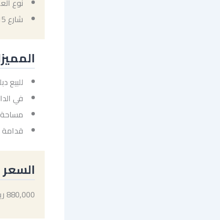
نوع الع
شارع 15 م
المميز
للبيع د
في الدا
مساحة 247 م
قدامة 
السعر
880,000 ريال