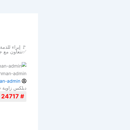
🚩 إبراء للذم
✅نتعاون مع ج
ahman-admin
an-admin
دبلكس زاوية في الد
# 24717