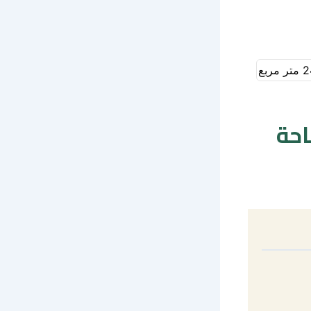
 مربع
احة