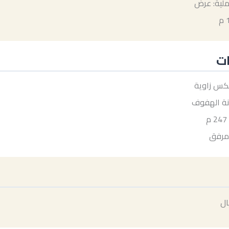
ملية: عرض
ات
بلكس زاوية
نة الهفوف
مرفق