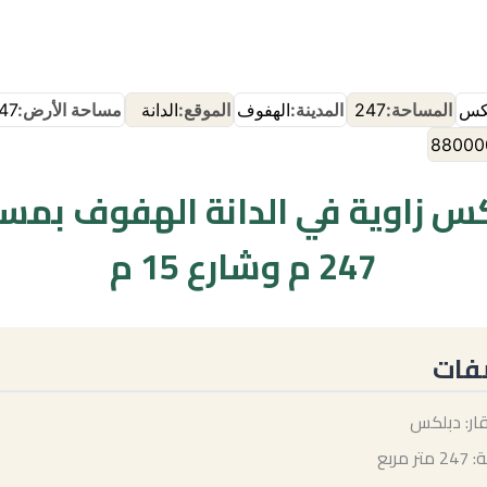
إنضم إلى مجموعة🔰مسعاك ع الواتساب
إنضم إلى حراج🌴 حساك ع الواتساب
كس
المساحة:
247
المدينة:
الهفوف
الموقع:
الدانة
مساحة الأرض:
247 متر
88000
س زاوية في الدانة الهفوف بمس
247 م وشارع 15 م
فات
قار: دبلكس
 مربع