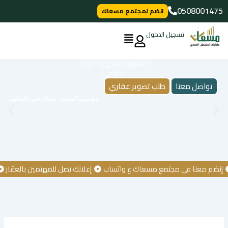
خطي
0508001475
انضم لمجتمع مسعاك
لى
لمحتوى
تسجيل الدخول
تسويق ذهبي وتصوير
احترافي
تواصل معنا
طلب تصوير عقاري
مؤسس المنصة: عبدالرحمن السليم
 معنا في مجتمع مسعاك ع واتساب
إعلانك يصل للمهتمين بالعقار
كن أ