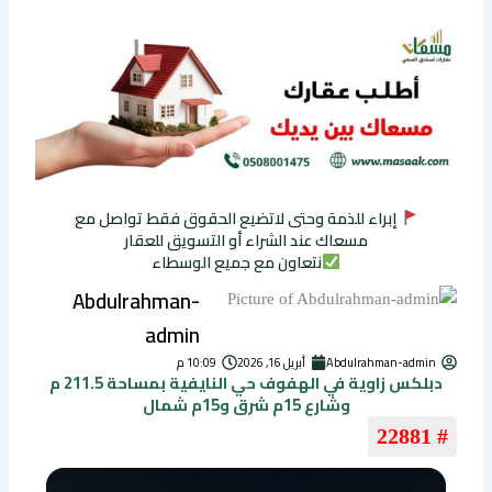
إبراء للذمة وحتى لاتضيع الحقوق فقط تواصل مع
مسعاك عند الشراء أو التسويق للعقار
نتعاون مع جميع الوسطاء
Abdulrahman-
admin
Abdulrahman-admin
أبريل 16, 2026
10:09 م
دبلكس زاوية في الهفوف حي النايفية بمساحة 211.5 م
وشارع 15م شرق و15م شمال
# 22881