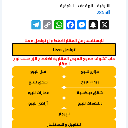
النايفية – الهفوف – الشرقية
284
elegram
WhatsApp
Copy
Facebook
Messenger
Snapchat
X
Link
للإستفسار عن العقار اضغط ع زر تواصل معنا
تواصل معنا
حاب تشوف جميع الفرص العقارية اضغط ع الزر حسب نوع
العقار
مزارع للبيع
فلل للبيع
بيوت للبيع
شقق للبيع
شقق دبلكسية
عمارات للبيع
دبلكسات للبيع
أراضي للبيع
للإيجار
للتقبيل و للاستثمار