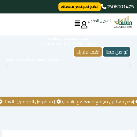
خطي
0508001475
انضم لمجتمع مسعاك
لى
لمحتوى
تسجيل الدخول
منصة مسعاك الإعلانية
للافراد والمؤسسات والشركات
تواصل معنا
اضف عقارك
مؤسس المنصة: عبدالرحمن السليم
م معنا في مجتمع مسعاك ع واتساب
إعلانك يصل للمهتمين بالعقار
كن 