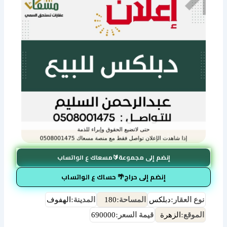
إنضم إلى مجموعة🔰مسعاك ع الواتساب
إنضم إلى حراج🌴 حساك ع الواتساب
نوع العقار:
دبلكس
المساحة:
180
المدينة:
الهفوف
الموقع:
الزهرة
قيمة السعر:
690000