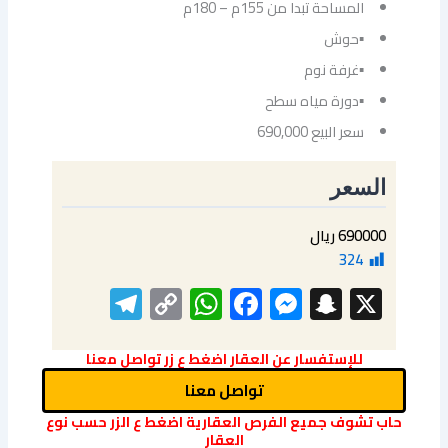
المساحة تبدا من 155م – 180م
▪حوش
▪غرفة نوم
▪دورة مياه سطح
سعر البيع 690,000
السعر
690000 ريال
324
elegram
WhatsApp
Copy
Facebook
Messenger
Snapchat
X
Link
للإستفسار عن العقار اضغط ع زر تواصل معنا
تواصل معنا
حاب تشوف جميع الفرص العقارية اضغط ع الزر حسب نوع
العقار