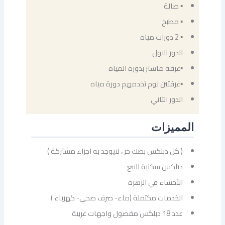
▪ صالة
▪ مطبخ
▪ 2 دورات مياه
الدور الاول
▪غرفة ماستر بدورة المياه
▪غرفتين نوم تخدمهم دورة مياه
الدور الثاني
المميزات
( كل دبلكس بصك حر ، لايوجد به اجزاء مشتركة )
دبلكس سكنية للبيع
الأحساء في الزهرة
الخدمات مكتملة (ماء- صرف صحي- كهرباء )
عدد 18 دبلكس مفصول واجهات غربية