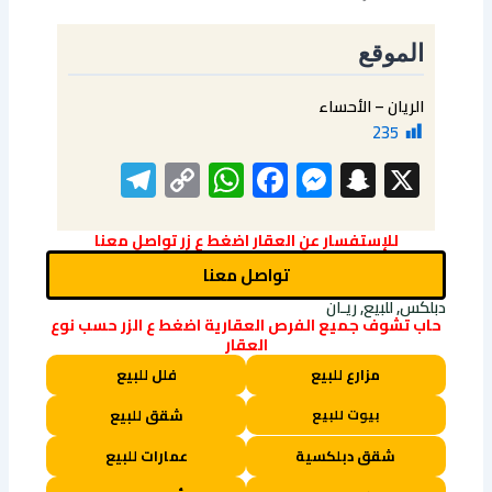
الموقع
الريان – الأحساء
235
elegram
WhatsApp
Copy
Facebook
Messenger
Snapchat
X
Link
للإستفسار عن العقار اضغط ع زر تواصل معنا
تواصل معنا
دبلكس, للبيع, ريـان
حاب تشوف جميع الفرص العقارية اضغط ع الزر حسب نوع
العقار
مزارع للبيع
فلل للبيع
بيوت للبيع
شقق للبيع
شقق دبلكسية
عمارات للبيع