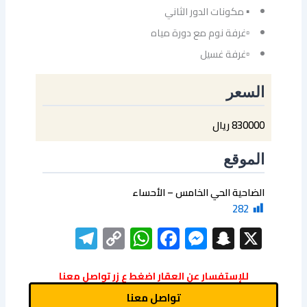
▪ مكونات الدور الثاني
▫غرفة نوم مع دورة مياه
▫غرفة غسيل
السعر
830000 ريال
الموقع
الضاحية الحي الخامس – الأحساء
282
elegram
WhatsApp
Copy
Facebook
Messenger
Snapchat
X
Link
للإستفسار عن العقار اضغط ع زر تواصل معنا
تواصل معنا