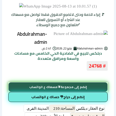
🚩 إبراء للذمة وحتى لاتضيع الحقوق فقط تواصل مع مسعاك
عند الشراء أو التسويق للعقار
✅نتعاون مع جميع الوسطاء
Abdulrahman-
admin
Abdulrahman-admin
مايو 22, 2026
2:41 ص
دبلكس للبيع في الضاحية الحي الخامس مع مساحات
واسعة ومرافق متعددة
# 24768
إنضم إلى مجموعة🔰مسعاك ع الواتساب
إنضم إلى حراج🌴 حساك ع الواتساب
نوع العقار:
دبلكس
المساحة:
210
المدينة:
القرى