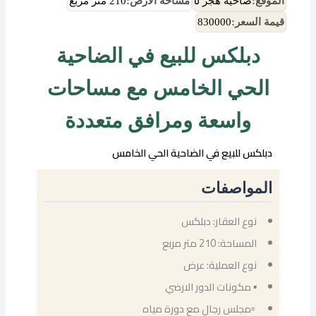
الموقع:
ضاحية هجر ٥
مساحة الأرض:
210 متر مربع
قيمة السعر:
830000
دبلكس للبيع في الضاحية
الحي الخامس مع مساحات
واسعة ومرافق متعددة
دبلكس للبيع في الضاحية الحي الخامس
المواصفات
نوع العقار: دبلكس
المساحة: 210 متر مربع
نوع العملية: عرض
▪ مكونات الدور الارضي
‏ ▫مجلس رجال مع دورة مياه