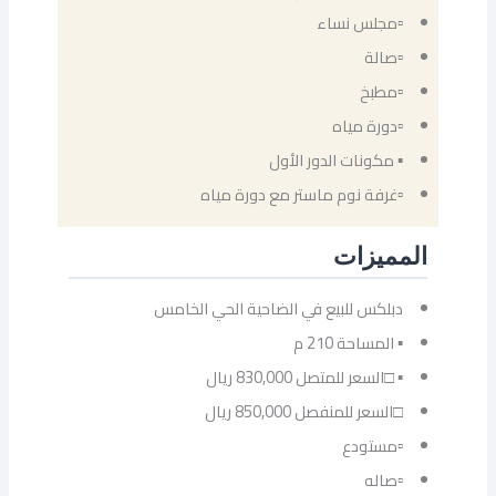
▫مجلس نساء
▫صالة
▫مطبخ
▫دورة مياه
▪ مكونات الدور الأول
▫غرفة نوم ماستر مع دورة مياه
المميزات
دبلكس للبيع في الضاحية الحي الخامس
▪ المساحة 210 م
▪ □السعر للمتصل 830,000 ريال
□السعر للمنفصل 850,000 ريال
▫مستودع
▫صاله