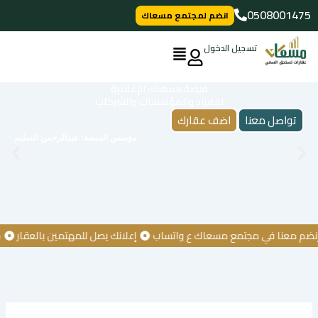
خطي
0508001475
انضم لمجتمع مسعاك
لى
لمحتوى
تسجيل الدخول
منصة مسعاك الإعلانية
للافراد والمؤسسات والشركات
تواصل معنا
اضف عقارك
مؤسس المنصة: عبدالرحمن السليم
معنا في مجتمع مسعاك ع واتساب
إعلانك يصل للمهتمين بالعقار
كن أو