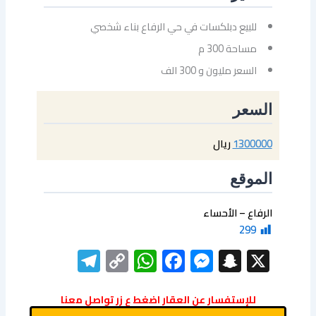
للبيع دبلكسات في حي الرفاع بناء شخصي
مساحة 300 م
السعر مليون و 300 الف
السعر
1300000
ريال
الموقع
الرفاع – الأحساء
299
elegram
WhatsApp
Copy
Facebook
Messenger
Snapchat
X
Link
للإستفسار عن العقار اضغط ع زر تواصل معنا