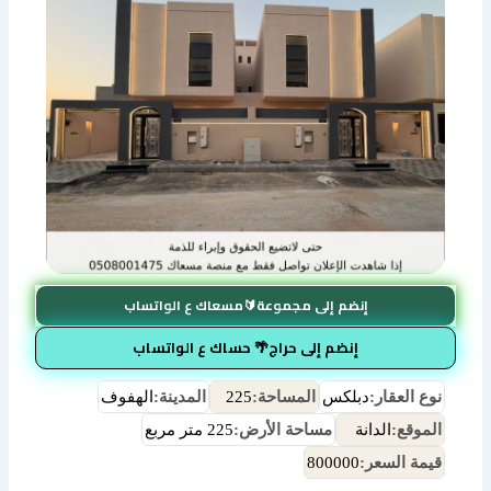
إنضم إلى مجموعة🔰مسعاك ع الواتساب
إنضم إلى حراج🌴 حساك ع الواتساب
نوع العقار:
دبلكس
المساحة:
225
المدينة:
الهفوف
الموقع:
الدانة
مساحة الأرض:
225 متر مربع
قيمة السعر:
800000