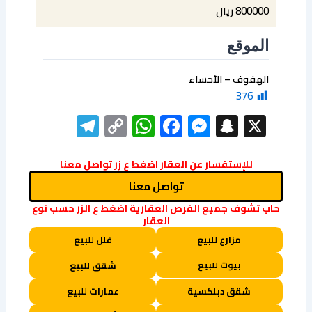
800000 ريال
الموقع
الهفوف – الأحساء
376
elegram
WhatsApp
Copy
Facebook
Messenger
Snapchat
X
Link
للإستفسار عن العقار اضغط ع زر تواصل معنا
تواصل معنا
حاب تشوف جميع الفرص العقارية اضغط ع الزر حسب نوع
العقار
مزارع للبيع
فلل للبيع
بيوت للبيع
شقق للبيع
شقق دبلكسية
عمارات للبيع