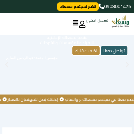
خطي
0508001475
انضم لمجتمع مسعاك
لى
لمحتوى
تسجيل الدخول
منصة مسعاك الإعلانية
للافراد والمؤسسات والشركات
تواصل معنا
اضف عقارك
مؤسس المنصة: عبدالرحمن السليم
عنا في مجتمع مسعاك ع واتساب
إعلانك يصل للمهتمين بالعقار
كن أول