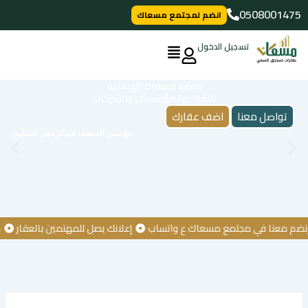
خطي
0508001475
انضم لمجتمع مسعاك
لى
لمحتوى
تسجيل الدخول
منصة مسعاك الإعلانية
للافراد والمؤسسات والشركات
تواصل معنا
اضف عقارك
مؤسس المنصة: عبدالرحمن السليم
معنا في مجتمع مسعاك ع واتساب
إعلانك يصل للمهتمين بالعقار
كن أو