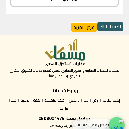
اضف اعلانك
عرض المزيد
مسعاك للاعلانات العقارية والتصوير العقاري، نعمل لتقديم خدمات التسويق العقاري
التقليدي و الرقمي معاً
روابط خدماتنا
إضف اعلانك
أرض
بيت
دبلكس
شقة دبلكسية
شقة
عمارة
فيلا
مزرعة
تواصل معنا: 0508001475
تواصل معي وتساب
✅ ترخيص إعلاني 631192