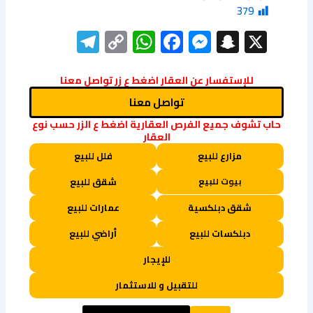
379
elegram
WhatsApp
Copy
Facebook
Messenger
Snapchat
X
Link
للإستفسار عن العقار اضغط ع زر تواصل معنا
تواصل معنا
حاب تشوف جميع الفرص العقارية اضغط ع الزر حسب نوع
العقار
مزارع للبيع
فلل للبيع
بيوت للبيع
شقق للبيع
شقق دبلكسية
عمارات للبيع
دبلكسات للبيع
أراضي للبيع
للإيجار
للتقبيل و للاستثمار