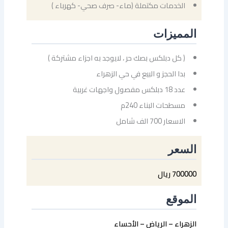
الخدمات مكتملة (ماء- صرف صحي- كهرباء )
المميزات
( كل دبلكس بصك حر ، لايوجد به اجزاء مشتركة )
بدا الحجز و البيع في حي الزهراء
عدد 18 دبلكس مفصول واجهات غربية
مسطحات البناء 240م
الاسعار 700 الف شامل
السعر
700000 ريال
الموقع
الزهراء – الرياض – الأحساء