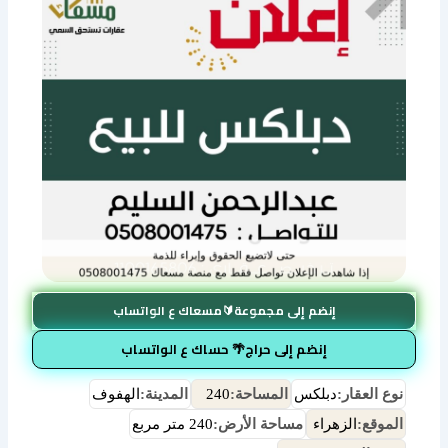
إنضم إلى مجموعة🔰مسعاك ع الواتساب
إنضم إلى حراج🌴 حساك ع الواتساب
نوع العقار:
دبلكس
المساحة:
240
المدينة:
الهفوف
الموقع:
الزهراء
مساحة الأرض:
240 متر مربع