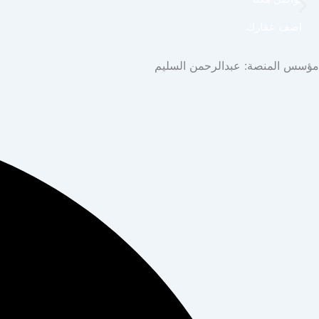
اضف عقارك
مؤسس المنصة: عبدالرحمن السليم