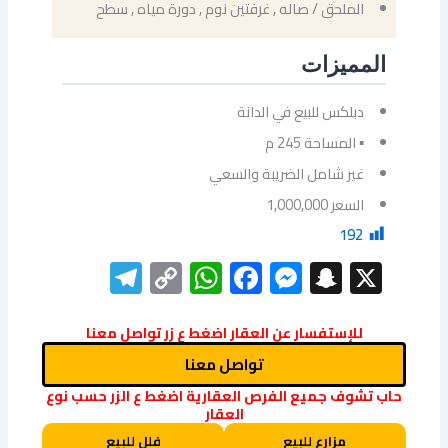
الملحق / صاله , غرفتين نوم , دورة مياه , سطح
المميزات
دبلكس للبيع في الدانة
▪ المساحة 245 م
غير شامل الضريبة والسعي
السعر 1,000,000
192
elegram
WhatsApp
Copy
Facebook
Messenger
Snapchat
X
Link
للإستفسار عن العقار اضغط ع زر تواصل معنا
تواصل معنا
حاب تشوف جميع الفرص العقارية اضغط ع الزر حسب نوع
العقار
مزارع للبيع
فلل للبيع