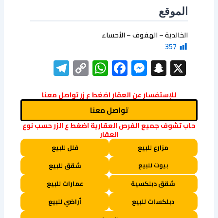
الموقع
الخالدية – الهفوف – الأحساء
357
elegram
WhatsApp
Copy
Facebook
Messenger
Snapchat
X
Link
للإستفسار عن العقار اضغط ع زر تواصل معنا
تواصل معنا
حاب تشوف جميع الفرص العقارية اضغط ع الزر حسب نوع
العقار
مزارع للبيع
فلل للبيع
بيوت للبيع
شقق للبيع
شقق دبلكسية
عمارات للبيع
دبلكسات للبيع
أراضي للبيع