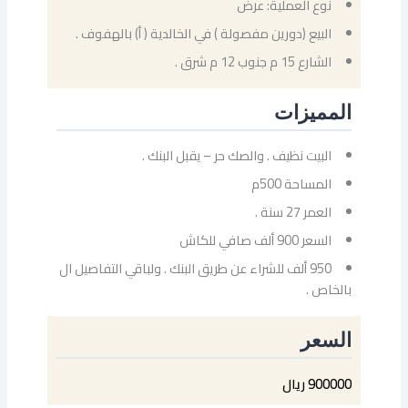
نوع العملية: عرض
البيع (دورين مفصولة ) في الخالدية ( أ) بالهفوف .
الشارع 15 م جنوب 12 م شرق .
المميزات
البيت نظيف . والصك حر – يقبل البنك .
المساحة 500م
العمر 27 سنة .
السعر 900 ألف صافي للكاش
950 ألف للشراء عن طريق البنك . ولباقي التفاصيل ال
بالخاص .
السعر
900000 ريال