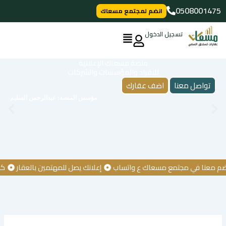
خطي
0508001475
انضم لمجتمع مسعاك
لى
لمحتوى
تسجيل الدخول
منصة مسعاك الإعلانية
للافراد والمؤسسات والشركات
تواصل معنا
اضف عقارك
مؤسس المنصة: عبدالرحمن السليم
نا في مجتمع مسعاك ع واتساب
إعلانك يصل للمهتمين بالعقار
كن أول 