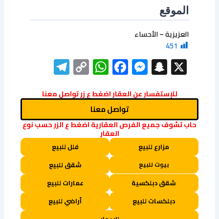
الموقع
العزيزية – الأحساء
451
elegram
WhatsApp
Copy
Facebook
Messenger
Snapchat
X
Link
للإستفسار عن العقار اضغط ع زر تواصل معنا
تواصل معنا
حاب تشوف جميع الفرص العقارية اضغط ع الزر حسب نوع
العقار
مزارع للبيع
فلل للبيع
بيوت للبيع
شقق للبيع
شقق دبلكسية
عمارات للبيع
دبلكسات للبيع
أراضي للبيع
للإيجار