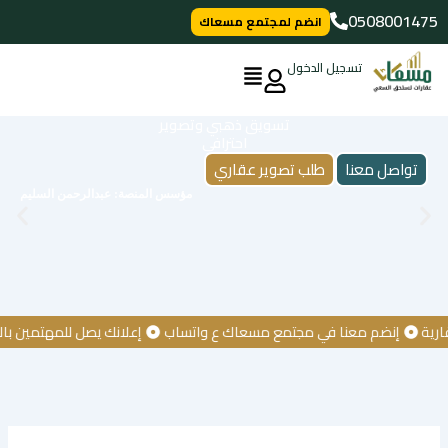
خطي
0508001475
انضم لمجتمع مسعاك
لى
لمحتوى
تسجيل الدخول
تسويق ذهبي وتصوير
احترافي
تواصل معنا
طلب تصوير عقاري
مؤسس المنصة: عبدالرحمن السليم
إنضم معنا في مجتمع مسعاك ع واتساب
إعلانك يصل للمهتمين بالعقار