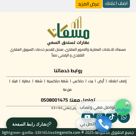
اضف اعلانك
عرض المزيد
مسعاك للاعلانات العقارية والتصوير العقاري، نعمل لتقديم خدمات التسويق العقاري
التقليدي و الرقمي معاً
روابط خدماتنا
إضف اعلانك
أرض
بيت
دبلكس
شقة دبلكسية
شقة
عمارة
فيلا
مزرعة
تواصل معنا: 0508001475
تواصل معي وتساب
ترخيص إعلاني 631192
اتصل بي
شارك رابط الصفحة
جميع الحقوق محفوظة lightgreen-gorilla-339165.hostingersite.com © 2025