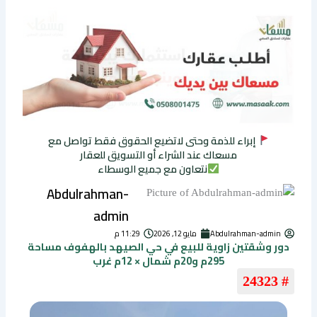
إبراء للذمة وحتى لاتضيع الحقوق فقط تواصل مع
مسعاك عند الشراء أو التسويق للعقار
نتعاون مع جميع الوسطاء
Abdulrahman-
admin
Abdulrahman-admin
مايو 12, 2026
11:29 م
دور وشقتين زاوية للبيع في حي الصيهد بالهفوف مساحة
295م و20م شمال × 12م غرب
# 24323