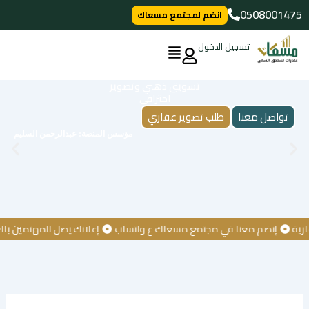
خطي
0508001475
انضم لمجتمع مسعاك
لى
لمحتوى
تسجيل الدخول
تسويق ذهبي وتصوير
احترافي
تواصل معنا
طلب تصوير عقاري
مؤسس المنصة: عبدالرحمن السليم
إنضم معنا في مجتمع مسعاك ع واتساب
إعلانك يصل للمهتمين بالعقار