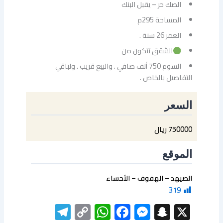
الصك حر – يقبل البنك
المساحة 295م
العمر 26 سنة .
الشقق تتكون من
السوم 750 ألف صافي . والبيع قريب . ولباقي
التفاصيل بالخاص .
السعر
750000 ريال
الموقع
الصيهد – الهفوف – الأحساء
319
elegram
WhatsApp
Copy
Facebook
Messenger
Snapchat
X