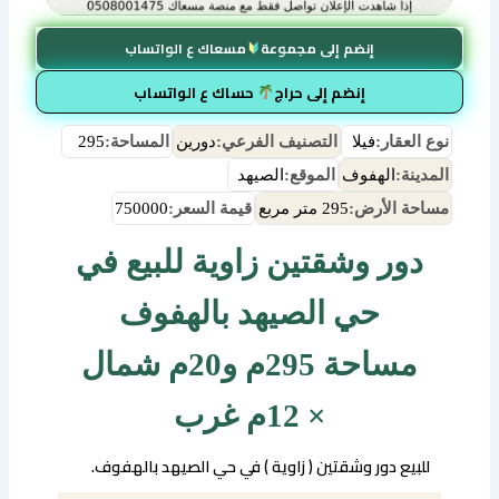
إنضم إلى مجموعة
مسعاك ع الواتساب
إنضم إلى حراج
حساك ع الواتساب
نوع العقار:
فيلا
التصنيف الفرعي:
دورين
المساحة:
295
المدينة:
الهفوف
الموقع:
الصيهد
مساحة الأرض:
295 متر مربع
قيمة السعر:
750000
دور وشقتين زاوية للبيع في
حي الصيهد بالهفوف
مساحة 295م و20م شمال
× 12م غرب
للبيع دور وشقتين ( زاوية ) في حي الصيهد بالهفوف.