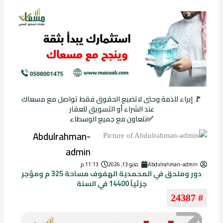
🚩 إبراء للذمة وحتى لاتضيع الحقوق فقط تواصل مع مسعاك
عند الشراء أو التسويق للعقار
✅نتعاون مع جميع الوسطاء
Abdulrahman-
admin
Abdulrahman-admin
مايو 13, 2026
11:13 م
دور وملحق في المحمدية الهفوف مساحة 325 م ومؤجر
جزئياً 14400 في السنة
# 24387