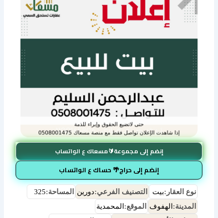
إنضم إلى مجموعة🔰مسعاك ع الواتساب
إنضم إلى حراج🌴 حساك ع الواتساب
نوع العقار:
بيت
التصنيف الفرعي:
دورين
المساحة:
325
المدينة:
الهفوف
الموقع:
المحمدية