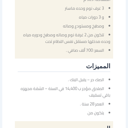
3 غرف نوم وحده ماستر
و 3 دورات مياه
ومطبخ ومستودع وصاله
تتكون من 2 غرفة نوم وصاله ومطبخ ودوره مياه
وحده مدخلها مستقل نفس النظام تحت
السعر: 700 ألف صافي .
المميزات
الصك حر – يقبل البنك .
الملحق مؤجر ب 14,400 في السنة – الشقة مجهزه
باقي تسقيف
العمر 28 سنة .
يتكون من