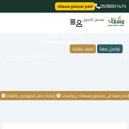
خطي
0508001475
انضم لمجتمع مسعاك
لى
لمحتوى
تسجيل الدخول
منصة مسعاك الإعلانية
للافراد والمؤسسات والشركات
تواصل معنا
اضف عقارك
مؤسس المنصة: عبدالرحمن السليم
معنا في مجتمع مسعاك ع واتساب
إعلانك يصل للمهتمين بالعقار
كن أو