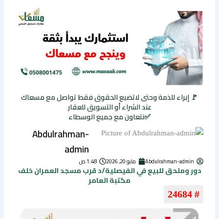
🚩 إبراء للذمة وحتى لاتضيع الحقوق فقط تواصل مع مسعاك
عند الشراء أو التسويق للعقار
✅نتعاون مع جميع الوسطاء
Abdulrahman-
admin
Abdulrahman-admin
مايو 20, 2026
1:48 ص
دور وملحق للبيع في الفيصلية/د قرب مسجد العمران خلف
مكتبة العامر
# 24684