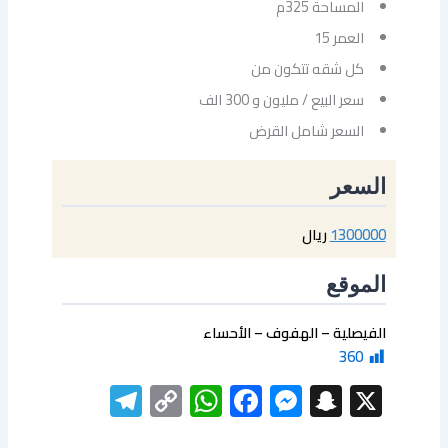
المساحة 325م
العمر 15
كل شقه تتكون من
سعر البيع / مليون و 300 الف
السعر شامل القرض
السعر
1300000
ريال
الموقع
الفيصلية – الهفوف – الأحساء
360
elegram
WhatsApp
Copy
Facebook
Messenger
Snapchat
X
Link