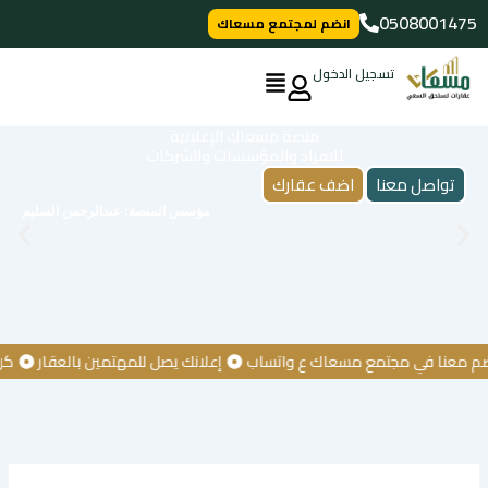
خطي
0508001475
انضم لمجتمع مسعاك
لى
لمحتوى
تسجيل الدخول
منصة مسعاك الإعلانية
للافراد والمؤسسات والشركات
تواصل معنا
اضف عقارك
مؤسس المنصة: عبدالرحمن السليم
نا في مجتمع مسعاك ع واتساب
إعلانك يصل للمهتمين بالعقار
كن أول 