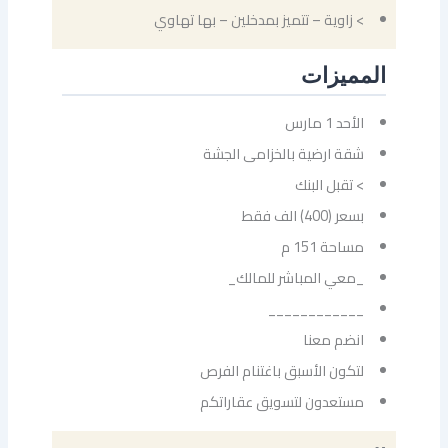
> زاوية – تتميز بمدخلين – بها تهاوي
المميزات
الأحد 1 مارس
شقة ارضية بالخزامى الجشة
> تقبل البنك
بسعر (400) الف فقط
مساحة 151 م
_معي المباشر للمالك_
____________
انضم معنا
لتكون الأسبق باغتنام الفرص
مستعدون لتسويق عقاراتكم