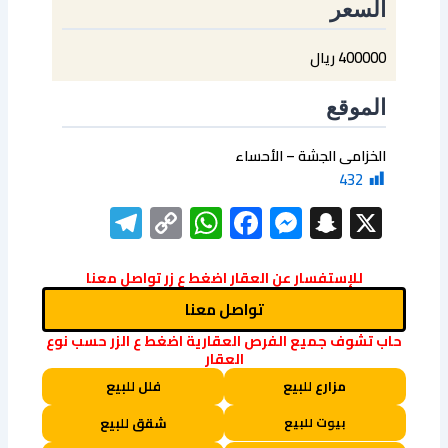
السعر
400000 ريال
الموقع
الخزامى الجشة – الأحساء
432
elegram
WhatsApp
Copy
Facebook
Messenger
Snapchat
X
Link
للإستفسار عن العقار اضغط ع زر تواصل معنا
تواصل معنا
حاب تشوف جميع الفرص العقارية اضغط ع الزر حسب نوع
العقار
مزارع للبيع
فلل للبيع
بيوت للبيع
شقق للبيع