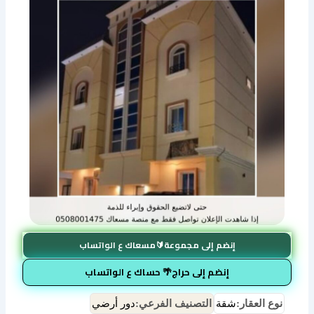
إنضم إلى مجموعة🔰مسعاك ع الواتساب
إنضم إلى حراج🌴 حساك ع الواتساب
نوع العقار:
شقة
التصنيف الفرعي:
دور أرضي