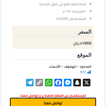
شقة تمليك للبيع في شرق المحدود
▪ المساحة 147 م
السعر شامل 410,000
السعر
410000 ريال
الموقع
المحدود – الهفوف – الأحساء
577
elegram
WhatsApp
Copy
Facebook
Messenger
Snapchat
X
Link
للإستفسار عن العقار اضغط ع زر تواصل معنا
تواصل معنا