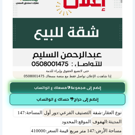
إنضم إلى مجموعة🔰مسعاك ع الواتساب
إنضم إلى حراج🌴 حساك ع الواتساب
نوع العقار:
شقة
التصنيف الفرعي:
دور أول
المساحة:
147
المدينة:
الهفوف
الموقع:
المحدود
مساحة الأرض:
147 متر مربع
قيمة السعر:
410000