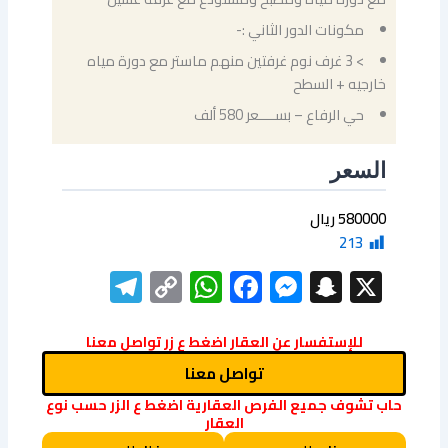
مكونات الدور الثاني :-
> 3 غرف نوم غرفتين منهم ماستر مع دورة مياه
خارجيه + السطح
حي الرفاع – بســــعر 580 ألف
السعر
580000 ريال
213
elegram
WhatsApp
Copy
Facebook
Messenger
Snapchat
X
Link
للإستفسار عن العقار اضغط ع زر تواصل معنا
تواصل معنا
حاب تشوف جميع الفرص العقارية اضغط ع الزر حسب نوع
العقار