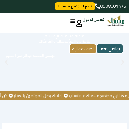
خطي
0508001475
انضم لمجتمع مسعاك
لى
لمحتوى
تسجيل الدخول
منصة مسعاك الإعلانية
للافراد والمؤسسات والشركات
تواصل معنا
اضف عقارك
مؤسس المنصة: عبدالرحمن السليم
ا في مجتمع مسعاك ع واتساب
إعلانك يصل للمهتمين بالعقار
كن أول م