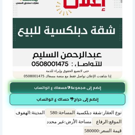
إنضم إلى مجموعة🔰مسعاك ع الواتساب
إنضم إلى حراج🌴 حساك ع الواتساب
نوع العقار:
شقة دبلكسية
المساحة:
580
المدينة:
الهفوف
الموقع:
الرفاع
مساحة الأرض:
غير محدد
قيمة السعر:
580000