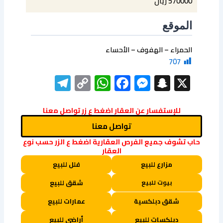
570000 ريال
الموقع
الحمراء – الهفوف – الأحساء
707
elegram
WhatsApp
Copy
Facebook
Messenger
Snapchat
X
Link
للإستفسار عن العقار اضغط ع زر تواصل معنا
تواصل معنا
حاب تشوف جميع الفرص العقارية اضغط ع الزر حسب نوع
العقار
مزارع للبيع
فلل للبيع
بيوت للبيع
شقق للبيع
شقق دبلكسية
عمارات للبيع
دبلكسات للبيع
أراضي للبيع