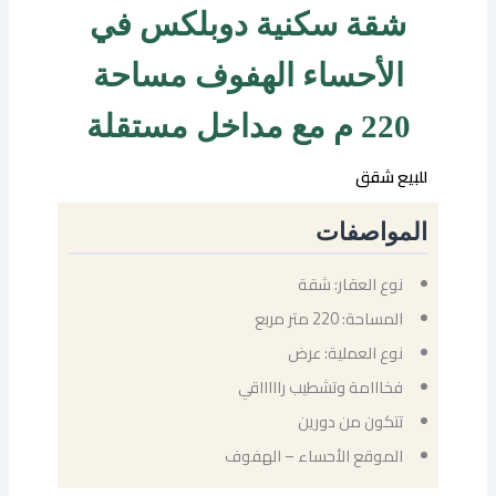
شقة سكنية دوبلكس في
الأحساء الهفوف مساحة
220 م مع مداخل مستقلة
للبيع شقق
المواصفات
نوع العقار: شقة
المساحة: 220 متر مربع
نوع العملية: عرض
فخااامة وتشطيب راااااقي
تتكون من دورين
الموقع الأحساء – الهفوف