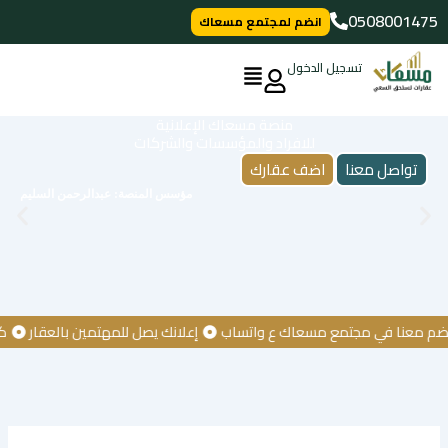
خطي
0508001475
انضم لمجتمع مسعاك
لى
لمحتوى
تسجيل الدخول
منصة مسعاك الإعلانية
للافراد والمؤسسات والشركات
تواصل معنا
اضف عقارك
مؤسس المنصة: عبدالرحمن السليم
عنا في مجتمع مسعاك ع واتساب
إعلانك يصل للمهتمين بالعقار
كن أول