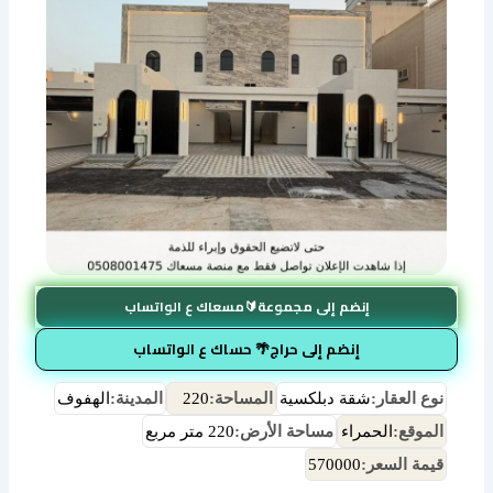
إنضم إلى مجموعة🔰مسعاك ع الواتساب
إنضم إلى حراج🌴 حساك ع الواتساب
نوع العقار:
شقة دبلكسية
المساحة:
220
المدينة:
الهفوف
الموقع:
الحمراء
مساحة الأرض:
220 متر مربع
قيمة السعر:
570000