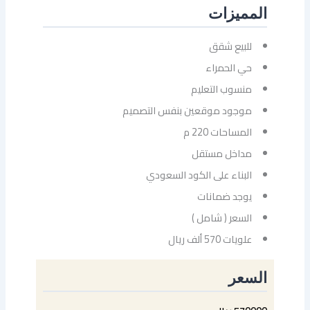
المميزات
للبيع شقق
حي الحمراء
⁠منسوب التعليم
موجود موقعين بنفس التصميم
المساحات 220 م
مداخل مستقل
البناء على الكود السعودي
يوجد ضمانات
السعر ( شامل )
علويات 570 ألف ريال
السعر