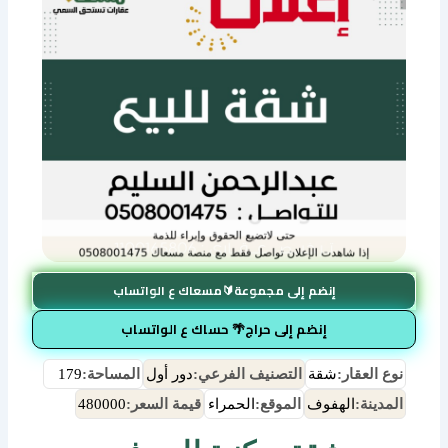
إنضم إلى مجموعة🔰مسعاك ع الواتساب
إنضم إلى حراج🌴 حساك ع الواتساب
نوع العقار:
شقة
التصنيف الفرعي:
دور أول
المساحة:
179
المدينة:
الهفوف
الموقع:
الحمراء
قيمة السعر:
480000