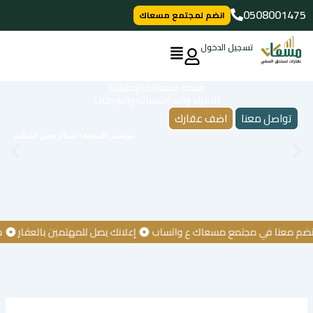
خطي
0508001475
انضم لمجتمع مسعاك
لى
لمحتوى
تسجيل الدخول
منصة مسعاك الإعلانية
للافراد والمؤسسات والشركات
تواصل معنا
اضف عقارك
مؤسس المنصة: عبدالرحمن السليم
معنا في مجتمع مسعاك ع واتساب
إعلانك يصل للمهتمين بالعقار
كن أو