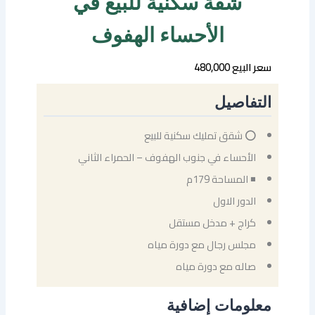
شقة سكنية للبيع في
الأحساء الهفوف
سعر البيع 480,000
التفاصيل
⭕ شقق تمليك سكنية للبيع
الأحساء في جنوب الهفوف – الحمراء الثاني
◾ المساحة 179م
الدور الاول
كراج + مدخل مستقل
مجلس رجال مع دورة مياه
صاله مع دورة مياه
معلومات إضافية