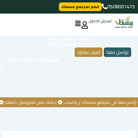
خطي
0508001475
انضم لمجتمع مسعاك
لى
لمحتوى
تسجيل الدخول
منصة مسعاك الإعلانية
للافراد والمؤسسات والشركات
تواصل معنا
اضف عقارك
مؤسس المنصة: عبدالرحمن السليم
 معنا في مجتمع مسعاك ع واتساب
إعلانك يصل للمهتمين بالعقار
كن أ