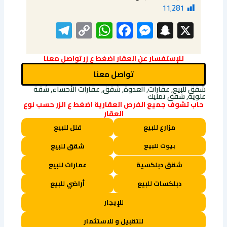
11٬281
elegram
WhatsApp
Copy
Facebook
Messenger
Snapchat
X
Link
للإستفسار عن العقار اضغط ع زر تواصل معنا
تواصل معنا
شقق للبيع, عقارات, العدوة, شقق, عقارات الأحساء, شقة
علوية, شقق تمليك
حاب تشوف جميع الفرص العقارية اضغط ع الزر حسب نوع
العقار
مزارع للبيع
فلل للبيع
بيوت للبيع
شقق للبيع
شقق دبلكسية
عمارات للبيع
دبلكسات للبيع
أراضي للبيع
للإيجار
للتقبيل و للاستثمار