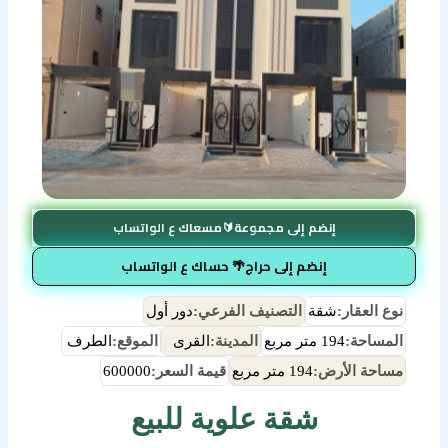
إنضم إلى مجموعة🔰مسعاك ع الواتساب
إنضم إلى حراج🌴 حساك ع الواتساب
نوع العقار:
شقة
التصنيف الفرعي:
دور أول
المساحة:
194 متر مربع
المدينة:
القرى
الموقع:
الطرف
مساحة الأرض:
194 متر مربع
قيمة السعر:
600000
شقة علوية للبيع