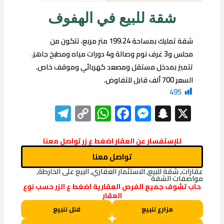
شقة للبيع في الهفوف
شقة تمليك بمساحة 199.24 متر مربع، تتكون من
مجلس و3 غرف نوم وصالة و4 دورات مياه ومطبخ جاهز.
تتميز بمدخل مستقل ومصعد كهربائي وموقف خاص.
السعر 700 ألف قابل للتفاوض.
495
elegram
WhatsApp
Copy
Facebook
Messenger
Snapchat
X
Link
للإستفسار عن العقار اضغط ع زر تواصل معنا
تواصل معنا
عقارات, شقة للبيع, الاستثمار العقاري, البيع على الخارطة,
مواصفات الشقة
حاب تشوف جميع الفرص العقارية اضغط ع الزر حسب نوع
العقار
مزارع للبيع
فلل للبيع