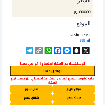
السعر
800000 ريال
الموقع
الصفا – الأحساء
299
elegram
WhatsApp
Copy
Facebook
Messenger
Snapchat
X
Link
للإستفسار عن العقار اضغط ع زر تواصل معنا
تواصل معنا
حاب تشوف جميع الفرص العقارية اضغط ع الزر حسب نوع
العقار
مزارع للبيع
فلل للبيع
بيوت للبيع
شقق للبيع