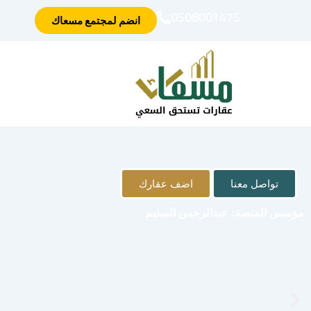
خطي
0508001475
انضم لمجتمع مسعاك
لى
لمحتوى
تواصل معنا
اضف عقارك
مؤسس المنصة: عبدالرحمن السليم