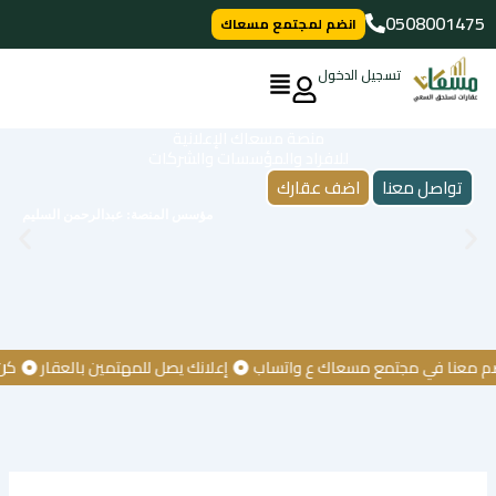
خطي
0508001475
انضم لمجتمع مسعاك
لى
لمحتوى
تسجيل الدخول
منصة مسعاك الإعلانية
للافراد والمؤسسات والشركات
تواصل معنا
اضف عقارك
مؤسس المنصة: عبدالرحمن السليم
نا في مجتمع مسعاك ع واتساب
إعلانك يصل للمهتمين بالعقار
كن أول 