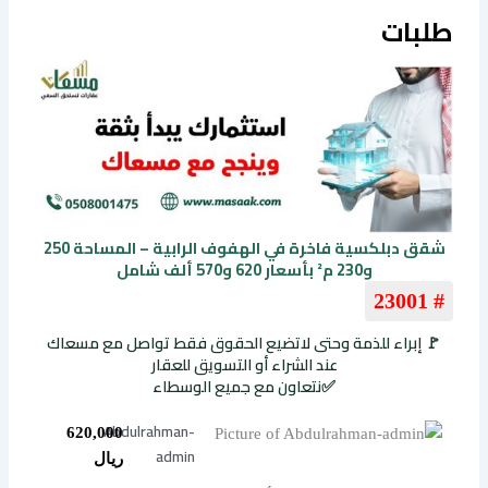
طلبات
شقق دبلكسية فاخرة في الهفوف الرابية – المساحة 250
و230 م² بأسعار 620 و570 ألف شامل
# 23001
🚩 إبراء للذمة وحتى لاتضيع الحقوق فقط تواصل مع مسعاك
عند الشراء أو التسويق للعقار
✅نتعاون مع جميع الوسطاء
Abdulrahman-
620,000
admin
ريال