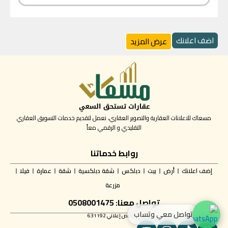
اضف اعلانك
عرض المزيد
مسعاك للاعلانات العقارية والتصوير العقاري، نعمل لتقديم خدمات التسويق العقاري
التقليدي و الرقمي معاً
روابط خدماتنا
إضف اعلانك
أرض
بيت
دبلكس
شقة دبلكسية
شقة
عمارة
فيلا
مزرعة
تواصل معنا: 0508001475
تواصل معي وتساب
✅ ترخيص إعلاني 631192