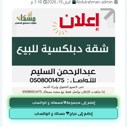
Abdulrahman-admin
أبريل 19, 2026
7:18 م
إنضم إلى مجموعة🔰مسعاك ع الواتساب
إنضم إلى حراج🌴 حساك ع الواتساب