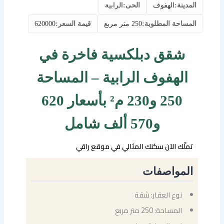
المدينة:
الهفوف
الحى:
الرابية
المساحة المطلوبة:
250 متر مربع
قيمة السعر:
620000
شقق دبلكسية فاخرة في
الهفوف الرابية – المساحة
250 و230 م² بأسعار 620
و570 ألف شامل
تملّك الآن سكنك المثالي في موقع راقي
المواصفات
نوع العقار: شقة
المساحة: 250 متر مربع