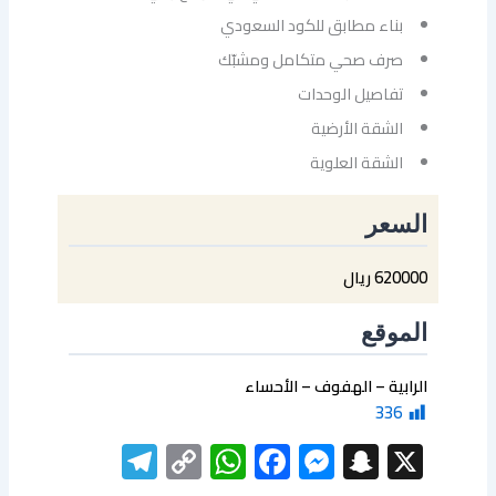
بناء مطابق للكود السعودي
صرف صحي متكامل ومشبّك
تفاصيل الوحدات
الشقة الأرضية
الشقة العلوية
السعر
620000 ريال
الموقع
الرابية – الهفوف – الأحساء
336
elegram
WhatsApp
Copy
Facebook
Messenger
Snapchat
X