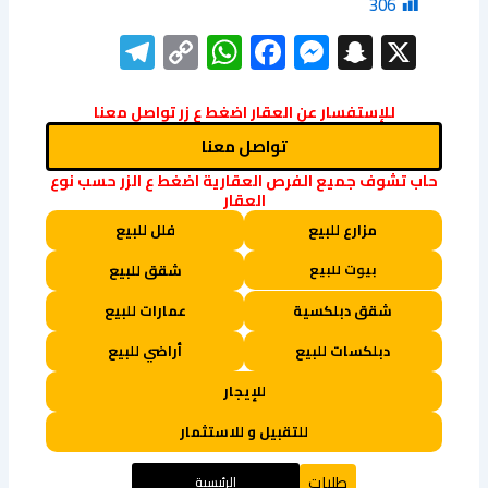
306
elegram
WhatsApp
Copy
Facebook
Messenger
Snapchat
X
Link
للإستفسار عن العقار اضغط ع زر تواصل معنا
تواصل معنا
حاب تشوف جميع الفرص العقارية اضغط ع الزر حسب نوع
العقار
مزارع للبيع
فلل للبيع
بيوت للبيع
شقق للبيع
شقق دبلكسية
عمارات للبيع
دبلكسات للبيع
أراضي للبيع
للإيجار
للتقبيل و للاستثمار
طلبات
الرئيسية