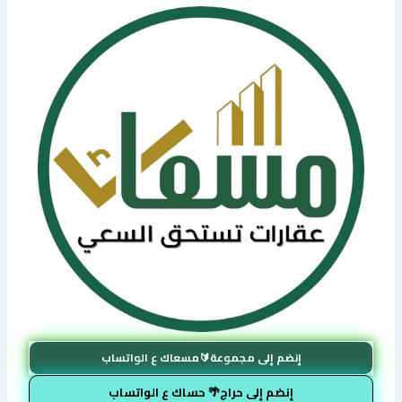
إنضم إلى مجموعة🔰مسعاك ع الواتساب
إنضم إلى حراج🌴 حساك ع الواتساب