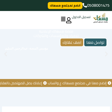
خطي
0508001475
انضم لمجتمع مسعاك
لى
لمحتوى
تسجيل الدخول
منصة مسعاك الإعلانية
للافراد والمؤسسات والشركات
تواصل معنا
اضف عقارك
مؤسس المنصة: عبدالرحمن السليم
نضم معنا في مجتمع مسعاك ع واتساب
إعلانك يصل للمهتمين بالعقار
ك