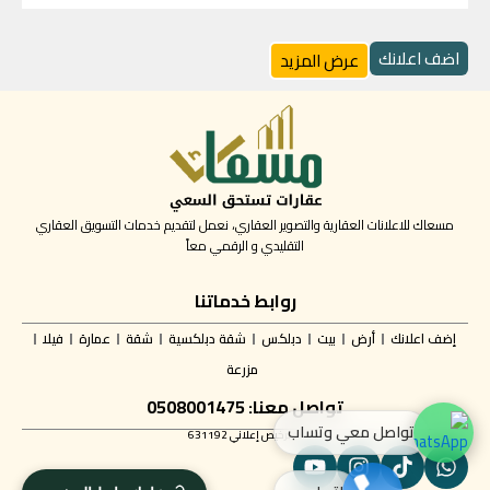
اضف اعلانك
عرض المزيد
مسعاك للاعلانات العقارية والتصوير العقاري، نعمل لتقديم خدمات التسويق العقاري
التقليدي و الرقمي معاً
روابط خدماتنا
إضف اعلانك
أرض
بيت
دبلكس
شقة دبلكسية
شقة
عمارة
فيلا
مزرعة
تواصل معنا: 0508001475
تواصل معي وتساب
✅ ترخيص إعلاني 631192