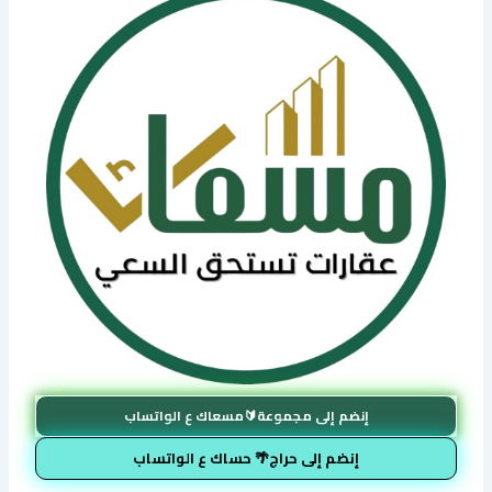
إنضم إلى مجموعة🔰مسعاك ع الواتساب
إنضم إلى حراج🌴 حساك ع الواتساب