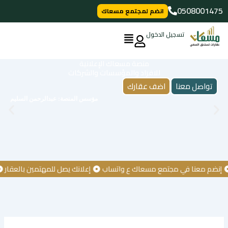
خطي
0508001475
انضم لمجتمع مسعاك
لى
لمحتوى
تسجيل الدخول
منصة مسعاك الإعلانية
للافراد والمؤسسات والشركات
تواصل معنا
اضف عقارك
مؤسس المنصة: عبدالرحمن السليم
م معنا في مجتمع مسعاك ع واتساب
إعلانك يصل للمهتمين بالعقار
كن 