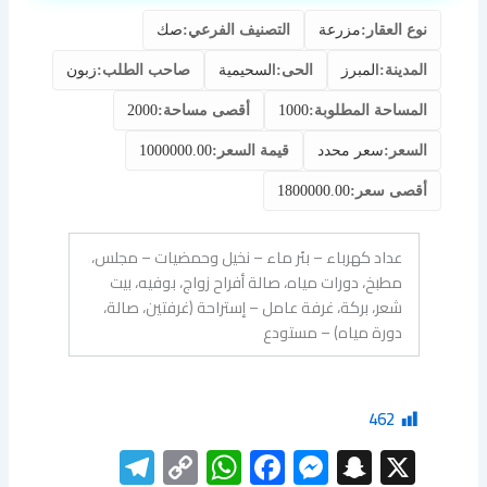
نوع العقار:
مزرعة
التصنيف الفرعي:
صك
المدينة:
المبرز
الحى:
السحيمية
صاحب الطلب:
زبون
المساحة المطلوبة:
1000
أقصى مساحة:
2000
السعر:
سعر محدد
قيمة السعر:
1000000.00
أقصى سعر:
1800000.00
عداد كهرباء – بئر ماء – نخيل وحمضيات – مجلس،
مطبخ، دورات مياه، صالة أفراح زواج، بوفيه، بيت
شعر، بركة، غرفة عامل – إستراحة (غرفتين، صالة،
دورة مياه) – مستودع
462
elegram
WhatsApp
Copy
Facebook
Messenger
Snapchat
X