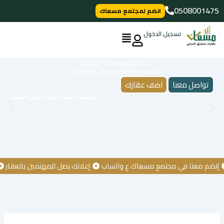
خطي
0508001475
انضم لمجتمع مسعاك
لى
لمحتوى
تسجيل الدخول
منصة مسعاك الإعلانية
للافراد والمؤسسات والشركات
تواصل معنا
اضف عقارك
مؤسس المنصة: عبدالرحمن السليم
م معنا في مجتمع مسعاك ع واتساب
إعلانك يصل للمهتمين بالعقار
كن 