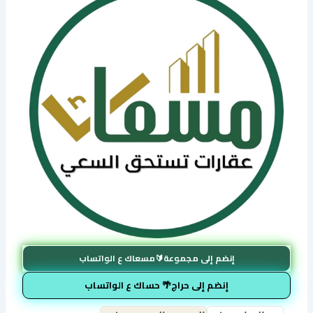
إنضم إلى مجموعة🔰مسعاك ع الواتساب
إنضم إلى حراج🌴 حساك ع الواتساب