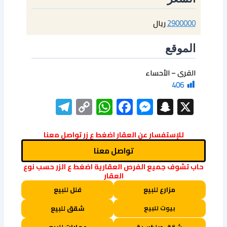
2900000
ريال
الموقع
القرى – الأحساء
406
elegram
WhatsApp
Copy
Facebook
Messenger
Snapchat
X
Link
للإستفسار عن العقار اضغط ع زر تواصل معنا
تواصل معنا
حاب تشوف جميع الفرص العقارية اضغط ع الزر حسب نوع
العقار
مزارع للبيع
فلل للبيع
بيوت للبيع
شقق للبيع